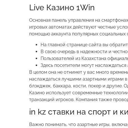
Live Казино 1Win
Основная панель управления на смартфонах 
игровых автоматах действуют честные услов
помощью аккаунта популярных социальных 
На главной странице сайта вы обратит
В свою очередь в надежности и честно
Пользователей из Казахстана официаль
Здесь посетители могут наслаждаться
В целом она не отнимет у вас много времен
наслаждаться лучшими азартными играми в р
блэкджек, баккара, кости, покер и другие. 
Казино использует современные технологи
транзакций игроков. Компания также прово
in kz ставки на спорт и 
Важно понимать, что азартные игры, включа