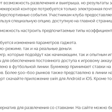
ет возможность развлечения и выигрыша, но результаты з
мекерской конторе потребуется только электронная почта
берспортивные события. Участникам клуба предоставляе
ьзуя специальную опцию, доступную на главной страниц
зможность настроить предпочитаемые типы коэффициент
ебуется изменения параметров гаджета.
мо-режиме, так и на реальные деньги.
гр, которые подойдут как начинающим, так и опытным иг
 для обеспечения постоянного доступа к игровому аккаун
но в футбольной линии. Букмекер принимает ставки на
в. Более 500–600 рынков также представлено в линии н
орт скачайте приложение 1win для Android и iOS. Кроме 
тернатив для развлечения со ставками. На сайте можно 