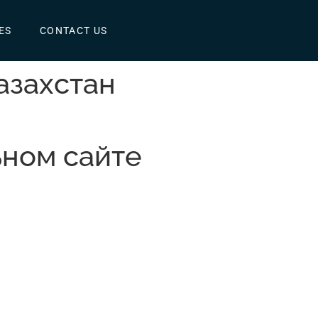
ES
CONTACT US
азахстан
ьном сайте