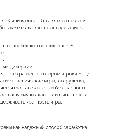
БК или казино. В ставках на спорт и
in также допускается авторизация с
ачать последнюю версию для iOS.
то.
ры.
ными дилерами.
s — это раздел, в котором игроки могут
кие классические игры, как рулетка,
ляется его надежность и безопасность.
ость для личных данных и финансовых
ддерживать честность игры.
отрены как надежный способ заработка