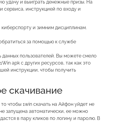
ю удачу и выиграть денежные призы. На
 сервиса, инструкцией по входу и
, киберспорту и зимним дисциплинам.
 обратиться за помощью к службе
 данных пользователей. Вы можете смело
1Win apk с других ресурсов, так как это
ашей инструкции, чтобы получить
ое скачивание
 то чтобы 1win скачать на Айфон уйдет не
 не запущена автоматически, ее можно
дастся в пару кликов по логину и паролю. В