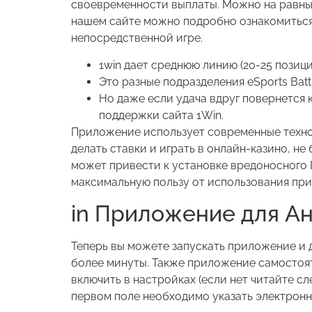
своевременности выплаты. Можно на равных
нашем сайте можно подробно ознакомиться
непосредственной игре.
1win дает среднюю линию (20-25 позиц
Это разные подразделения eSports Battle
Но даже если удача вдруг повернется 
поддержки сайта 1Win.
Приложение использует современные техно
делать ставки и играть в онлайн-казино, не
может привести к установке вредоносного 
максимальную пользу от использования при
in Приложение для А
Теперь вы можете запускать приложение и де
более минуты. Также приложение самостоят
включить в настройках (если нет читайте сл
первом поле необходимо указать электронн