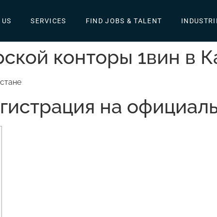
 US
SERVICES
FIND JOBS & TALENT
INDUSTRI
ской конторы 1вин в К
хстане
егистрация на официал