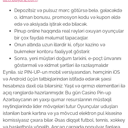
Depozitsiz və pulsuz mərc götürsə belə, gələcəkdə
o, idman bonusu, promosyon kodu və kupon əldə
edə və aksiyada iştirak edə biləcək.
Pinup online haqqında real rəyləri oxuyan oyunçular
bir çox faydalı məlumat tapacaqlar.
Onun altında uzun illərdir ki, ofşor kazino və
bukmeker kontoru fəaliyyət göstərir.
Sonra, yeni müştəri doğum tarixini, e-poçt ünvanını
göstərməli və xidmət şərtləri ilə razılaşmalıdır
Eynilə, siz PIN-UP-un mobil versiyasından, həmçinin iOS
və Android üçün tətbiqlərindən istifadə edərək şəxsi
hesabınıza daxil ola bilərsiniz. Yaşıl və qırmızı elementləri ilə
açıq rənglərdə hazırlanmışdır. Bu gün Casino Pin-up
Azərbaycanın ən yaxşı qumar resurslarının müstəqil
reytinqlərində lider mövqeləri tutur Oyunçular uduşları
istənilən bank kartına və ya mövcud elektron pul kisəsinə
komissiyasız çıxara bilər. Əsas diqqət futbol, ​​tennis, xokkey
və basketbola yönəlib. Ancaq cərgədə populyar fənlərə