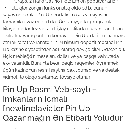
Craps, 2 Hand Casino Hold’Em ən populyarlarıdır.
📌 Tətbiqlər zəngin funksionallıq əldə edib, bunun
sayəsində onlar Pin-Up portalının əsas versiyasını
tamamilə əvəz edə bilirlər. Ümumiyyətlə, proqramlar
kifayət qədər tez və sabit işləyir. İstifadə olunan qacetdən
asılı olmayaraq onların köməyi ilə Pin Up-da idmana mərc
etmək rahat və rahatdır. 📌 Minimum depozit məbləği Pin
Up kazino siyasətindən asılı olaraq dəyişə bilər. Adətən bu,
kiçik məbləğdir, məsələn, dollar və ya başqa valyutada
ekvivalentdir. Bununla belə, dəqiq rəqəmləri öyrənmək
üçün kazinonun rəsmi saytına daxil olmaq və ya dəstək
xidməti ilə əlaqə saxlamaq tövsiyə olunur.
Pin Up Rəsmi Veb-saytı –
Imkanların Icmalı
[newline]aviator Pin Up
Qazanmağın Ən Etibarlı Yoludur