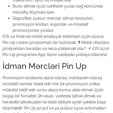
maksimum 1500 AZN təşkil edir.
Bunu etmək üçün səhifənin yuxarı sağ küncündə
müvafiq düyməni sıxın.
Depozitlər, pulsuz mərclər, idman bonusları,
promosyon kodları, kuponlar və müxtəlif
promosyonlar yoxdur.
IOS və Android mobil əməliyyat sistemləri üçün xüsusi
Pin-Up casino proqramları da hazırlanıb. ❓ Mobil cihazlara
proqramları haradan və necə yükləmək olar? 📌 iOS üçün
Pin-Up proqramını App Store vasitəsilə yükləyə bilərsiniz.
İdman Mərcləri Pin Up
Promosyon kodlarına əlavə olaraq, müntəzəm olaraq
müxtəlif rəsmlər təşkil edir. Hər bir promosyon unikal
mükafat təklif edir və bu əlavə bonus əldə etmək üçün
başqa bir fürsətdir. Ən əsası, vaxtında iştirak etmək və
hərəkətin iştirakçıdan nə tələb etdiyini aydın şəkildə başa
düşməkdir. Pin Up az pul və ya pulsuz oyun avtomatları