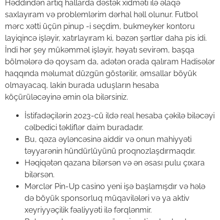
Həddindən artıq hallarda dəstək xidməti ilə əlaqə
saxlayıram və problemlərim dərhal həll olunur. Futbol
mərc xətti üçün pinup -i seçdim, bukmeyker kontoru
layiqincə işləyir, xatırlayıram ki, bəzən şərtlər daha pis idi.
İndi hər şey mükəmməl işləyir, həyatı sevirəm, başqa
bölmələrə də qoysam da, adətən orada qalıram Hadisələr
haqqında məlumat düzgün göstərilir, əmsallar böyük
olmayacaq, lakin burada uduşların hesaba
köçürüləcəyinə əmin ola bilərsiniz.
İstifadəçilərin 2023-cü ildə real hesaba çəkilə biləcəyi
cəlbedici təkliflər daim buradadır.
Bu, qəza əyləncəsinə aiddir və onun mahiyyəti
təyyarənin hündürlüyünü proqnozlaşdırmaqdır.
Həqiqətən qazana bilərsən və ən əsası pulu çıxara
bilərsən.
Mərclər Pin-Up casino yeni işə başlamışdır və hələ
də böyük sponsorluq müqavilələri və ya aktiv
xeyriyyəçilik fəaliyyəti ilə fərqlənmir.