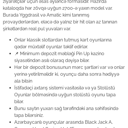
ziyarətçilər üçün əsas əyləncə formasıdır. Hazırda
kataloqda hər zövqə uyğun 2700-ə yaxın model var.
Burada Yggdrasil və Amatic kimi tanınmış
provayderlərdən, eləcə də yalnız bir hit olan az tanınan
şirkətlərdən real pul yuvaları var.
Onlar klassik slotlardan tutmuş kart oyunlarına
qədər müxtəlif oyunlar təklif edirlər.
📌 Minimum depozit məbləği Pin Up kazino
siyasətindən asılı olaraq dəyişə bilər.
Hər bir depozit bonusunun mərc şərtləri var və onlar
yerinə yetirilməlidir ki, oyunçu daha sonra hədiyyə
ala bilsin
İstifadəçi axtarış sistemi vasitəsilə və ya Stolüstü
Oyunlar bölməsində uyğun stolüstü oyunu tapa
bilər.
Bunu saytın yuxarı sağ tərəfindəki ana səhifəsində
tapa bilərsiniz.
Azərbaycanlı oyunçular arasında Black Jack A,