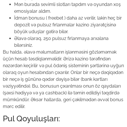
Mən burada sevimli slotları tapdım və oyundan xoş
emosiyalar aldım.
İdman bonusu ( freebet ) daha az verilir, lakin heç bir
depozit və pulsuz fırlanmalar kazino ziyarətçisinə
böyük uduşlar gətirə bilər.
Əlavə olaraq, 250 pulsuz fırlanmaya arxalana
bilərsiniz.
Bu halda, əlavə məlumatların işlənməsini gözləməmək
üçün hesab təsdiqlənməlidir. Ərizə kazino tərəfindən
nəzərdən keçirilir və pul ödəniş sisteminin şərtlərinə uyğun
olaraq oyun hesabından çıxarılır. Onlar bir neçə dəqiqədən
bir neçə iş gününə qədər dəyişə bilər (bank kartları
vəziyyətində). Bu, bonusun çıxarılması onun öz qaydaları
(şəxsi hədiyyə və ya cashback) ilə təmin edildiyi təqdirdə
mümkündür. Əksər hallarda, geri çəkilmədən əvvəl bonus
mərc edilir.
Pul Qoyuluşları: