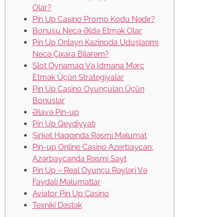
Olar?
Pin Up Casino Promo Kodu Nədir?
Bonusu Necə Əldə Etmək Olar
Pin Up Onlayn Kazinoda Uduşlarımı
Necə Çıxara Bilərəm?
Slot Oynamaq Və Idmana Mərc
Etmək Üçün Strategiyalar
Pin Up Casino Oyunçuları Üçün
Bonuslar
Əlavə Pin-up
Pin Up Qeydiyyatı
Şirkət Haqqında Rəsmi Məlumat
Pin-up Online Casino Azerbaycan:
Azərbaycanda Rəsmi Sayt
Pin Up – Real Oyunçu Rəyləri Və
Faydalı Məlumatlar
Aviator Pin Up Casino
Texniki Dəstək