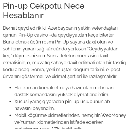
Pin-up Cekpotu Necə
Hesablanır
Dərhal qeyd edirik ki, Azərbaycanın yetkin vətəndaşları
qanuni Pin-Up casino -da qeydiyyatdan keçə bilərlər.
Bunu etmək üçün rəsmi Pin Up saytına daxil olun və
səhifənin yuxarı sağ küncündə yerləşən “Qeydiyyatdan
keç” düyməsini sıxın. Sonra telefon nömrəsini daxil
etməlisiniz, o, müvafiq sahəyə daxil edilməli olan bir təsdiq
kodu alacaq. Sonra, yeni müştəri doğum tarixini, e-poçt
ünvanını göstərməli və xidmət şərtləri ilə razılaşmalıdır
Hər zaman kömək etməyə hazır olan mehriban
dəstək komandasını yüksək qiymətləndirdim.
Xüsusi yaraşıq yaradan pin-up üslubunun ab-
havasını bəyəndim.
Mobil köçürmə xidmətlərindən, həmçinin WebMoney
və Yumani xidmətlərindən istifadə edərkən