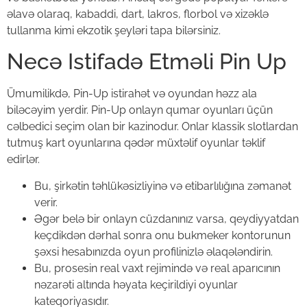
əlavə olaraq, kabaddi, dart, lakros, florbol və xizəklə
tullanma kimi ekzotik şeyləri tapa bilərsiniz.
Necə Istifadə Etməli Pin Up
Ümumilikdə, Pin-Up istirahət və oyundan həzz ala
biləcəyim yerdir. Pin-Up onlayn qumar oyunları üçün
cəlbedici seçim olan bir kazinodur. Onlar klassik slotlardan
tutmuş kart oyunlarına qədər müxtəlif oyunlar təklif
edirlər.
Bu, şirkətin təhlükəsizliyinə və etibarlılığına zəmanət
verir.
Əgər belə bir onlayn cüzdanınız varsa, qeydiyyatdan
keçdikdən dərhal sonra onu bukmeker kontorunun
şəxsi hesabınızda oyun profilinizlə əlaqələndirin.
Bu, prosesin real vaxt rejimində və real aparıcının
nəzarəti altında həyata keçirildiyi oyunlar
kateqoriyasıdır.