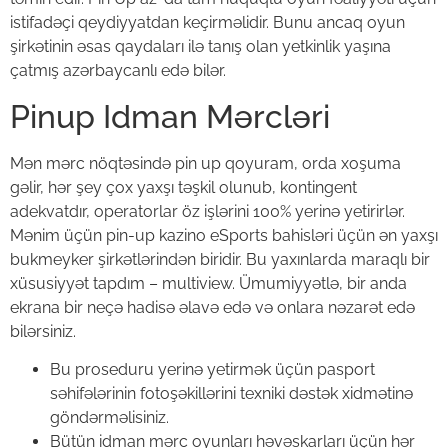
istifadəçi qeydiyyatdan keçirməlidir. Bunu ancaq oyun
şirkətinin əsas qaydaları ilə tanış olan yetkinlik yaşına
çatmış azərbaycanlı edə bilər.
Pinup Idman Mərcləri
Mən mərc nöqtəsində pin up qoyuram, orda xoşuma
gəlir, hər şey çox yaxşı təşkil olunub, kontingent
adekvatdır, operatorlar öz işlərini 100% yerinə yetirirlər.
Mənim üçün pin-up kazino eSports bahisləri üçün ən yaxşı
bukmeyker şirkətlərindən biridir. Bu yaxınlarda maraqlı bir
xüsusiyyət tapdım – multiview. Ümumiyyətlə, bir anda
ekrana bir neçə hadisə əlavə edə və onlara nəzarət edə
bilərsiniz.
Bu proseduru yerinə yetirmək üçün pasport
səhifələrinin fotoşəkillərini texniki dəstək xidmətinə
göndərməlisiniz.
Bütün idman mərc oyunları həvəskarları üçün hər