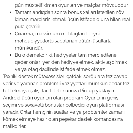
gün müxtəlif idman oyunları və matçlar mövcuddur.
Tamamlandıqdan sonra bonus xalları istənilən növ
idman mərclərini etmək üçün istifadə oluna bilən real
pula çevrilir.
Çıxarma, maksimum məbləğlərdə eyni
məhdudiyyətlərlə sadalanan bütün üsullarla
mümkündür.
Bu o deməkdir ki, hədiyyələr tam mərc edilənə
qədər onları yenidən hədiyyə etmək, aktivləşdirmək
və ya otaq daxilində istifadə etmək olmaz.
Texniki dəstək mütəxəssisləri çatdakı sorğulara tez cavab
verir və yaranan problemli vəziyyətləri mümkün qədər tez
həll etməyə çalışırlar. Telefonunuza Pin-up yükləyin –
Android üçün oyunları olan proqram Oyunların geniş
seçimi və səxavətli bonuslar cəlbedici oyun platforması
yaradır. Onlar həmçinin suallar və ya problemlər zamanı
kömək etməyə hazır olan peşəkar dəstək komandasına
malikdirlər.