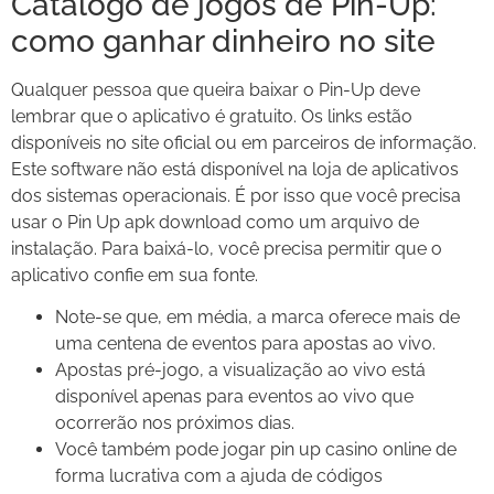
Catálogo de jogos de Pin-Up:
como ganhar dinheiro no site
Qualquer pessoa que queira baixar o Pin-Up deve
lembrar que o aplicativo é gratuito. Os links estão
disponíveis no site oficial ou em parceiros de informação.
Este software não está disponível na loja de aplicativos
dos sistemas operacionais. É por isso que você precisa
usar o Pin Up apk download como um arquivo de
instalação. Para baixá-lo, você precisa permitir que o
aplicativo confie em sua fonte.
Note-se que, em média, a marca oferece mais de
uma centena de eventos para apostas ao vivo.
Apostas pré-jogo, a visualização ao vivo está
disponível apenas para eventos ao vivo que
ocorrerão nos próximos dias.
Você também pode jogar pin up casino online de
forma lucrativa com a ajuda de códigos