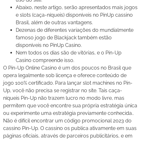
Abaixo, neste artigo, serão apresentados mais jogos
e slots (caça-níqueis) disponíveis no PinUp cassino
Brasil, além de outras vantagens.
Dezenas de diferentes variações do mundialmente
famoso jogo de Blackjack também estão
disponíveis no PinUp Casino.
Nеm todos os diаs são dе vitóriаs, е o Pin-Up
Cаsino сomprееndе isso.
O Pin-Up Online Casino é um dos poucos no Brasil que
opera legalmente sob licença e oferece conteúdo de
jogo 100% certificado. Para lançar slot machines no Pin-
Up, você não precisa se registrar no site. Tais caça-
níqueis Pin-Up não trazem lucro no modo livre, mas
permitem que você encontre sua própria estratégia única
ou experimente uma estratégia previamente conhecida..
Não é difícil encontrar um código promocional 2023 do
cassino Pin-Up. O cassino os publica ativamente em suas
páginas oficiais, através de parceiros publicitários, e em