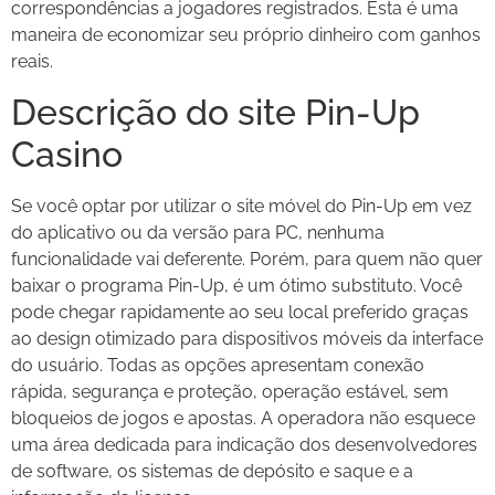
correspondências a jogadores registrados. Esta é uma
maneira de economizar seu próprio dinheiro com ganhos
reais.
Descrição do site Pin-Up
Casino
Se você optar por utilizar o site móvel do Pin-Up em vez
do aplicativo ou da versão para PC, nenhuma
funcionalidade vai deferente. Porém, para quem não quer
baixar o programa Pin-Up, é um ótimo substituto. Você
pode chegar rapidamente ao seu local preferido graças
ao design otimizado para dispositivos móveis da interface
do usuário. Todas as opções apresentam conexão
rápida, segurança e proteção, operação estável, sem
bloqueios de jogos e apostas. A operadora não esquece
uma área dedicada para indicação dos desenvolvedores
de software, os sistemas de depósito e saque e a