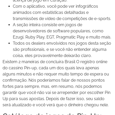
licença de jogo em Curaçao.
Com o aplicativo, você pode ver infográficos
animados com estatísticas detalhadas e
transmissões de vídeo de competições de e-sports.
A seção inteira consiste em jogos de
desenvolvedores de software populares, como
Ezugi, Ruby Play, EGT, Pragmatic Play e muito mais.
Todos os dealers envolvidos nos jogos desta seção
são profissionais, e se você não entender alguma
coisa, eles provavelmente deixarão claro.
Existem 2 maneiras de concluira Brasil O registro online
do cassino Pin-up, cada um dos quais leva apenas
alguns minutos e não requer muito tempo de espera ou
confirmação. Nós poderíamos falar de nossos pontos
fortes para sempre, mas, em resumo, nós podemos
garantir que você não vai se arrepender por escolher Pin
Up para suas apostas. Depois de fazer isso, seu saldo
será atualizado e você verá que o dinheiro chegou nele.