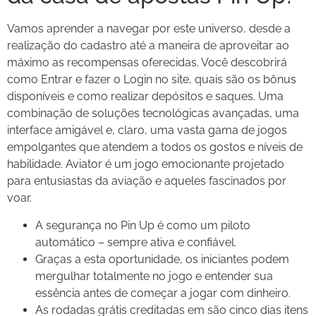
Vamos aprender a navegar por este universo, desde a
realização do cadastro até a maneira de aproveitar ao
máximo as recompensas oferecidas. Você descobrirá
como Entrar e fazer o Login no site, quais são os bônus
disponíveis e como realizar depósitos e saques. Uma
combinação de soluções tecnológicas avançadas, uma
interface amigável e, claro, uma vasta gama de jogos
empolgantes que atendem a todos os gostos e níveis de
habilidade. Aviator é um jogo emocionante projetado
para entusiastas da aviação e aqueles fascinados por
voar.
A segurança no Pin Up é como um piloto
automático – sempre ativa e confiável.
Graças a esta oportunidade, os iniciantes podem
mergulhar totalmente no jogo e entender sua
essência antes de começar a jogar com dinheiro.
As rodadas grátis creditadas em são cinco dias itens