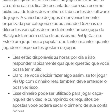
Up online casino, ficarão encantados com sua enorme
biblioteca de ludos dos melhores fabricantes de software
de jogos. A variedade de jogos é convenientemente
organizada por categoria e popularidade. Dezenas de
diferentes variações do mundialmente famoso jogo de
Blackjack também estão disponíveis no PinUp Casino.
Este é um jogo muito popular que tanto iniciantes quanto
jogadores experientes gostam de jogar.
Eles estão disponíveis 24 horas por dia e irão
responder rapidamente qualquer questão que você
possa ter muito.
Claro, se você decidir fazer algo assim, se for jogar
Pin Up com dinheiro real, também deve entender o
possível risco.
Esse dinheiro pode ser utilizado para jogar caça-
níqueis de vídeo, e cumprindo os requisitos de
apostas você poderá sacar o dinheiro de sua conta
bônus.