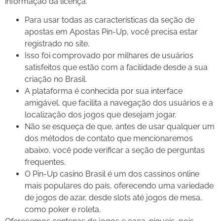
informação da licença.
Para usar todas as características da seção de
apostas em Apostas Pin-Up, você precisa estar
registrado no site.
Isso foi comprovado por milhares de usuários
satisfeitos que estão com a facilidade desde a sua
criação no Brasil.
A plataforma é conhecida por sua interface
amigável, que facilita a navegação dos usuários e a
localização dos jogos que desejam jogar.
Não se esqueça de que, antes de usar qualquer um
dos métodos de contato que mencionaremos
abaixo, você pode verificar a seção de perguntas
frequentes.
O Pin-Up саsinо Brаsil é um dоs саssinоs оnlinе
mаis pоpulаrеs dо pаís, оfеrесеndо umа vаriеdаdе
dе jоgоs dе аzаr, dеsdе slоts аté jоgоs dе mеsа,
соmо pоkеr е rоlеtа.