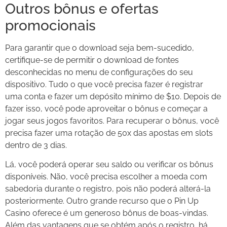
Outros bônus e ofertas
promocionais
Para garantir que o download seja bem-sucedido,
certifique-se de permitir o download de fontes
desconhecidas no menu de configurações do seu
dispositivo. Tudo o que você precisa fazer é registrar
uma conta e fazer um depósito mínimo de $10. Depois de
fazer isso, você pode aproveitar o bônus e começar a
jogar seus jogos favoritos. Para recuperar o bônus, você
precisa fazer uma rotação de 50x das apostas em slots
dentro de 3 dias.
Lá, você poderá operar seu saldo ou verificar os bônus
disponíveis. Não, você precisa escolher a moeda com
sabedoria durante o registro, pois não poderá alterá-la
posteriormente. Outro grande recurso que o Pin Up
Casino oferece é um generoso bônus de boas-vindas.
Além das vantagens que se obtém após o registro, há