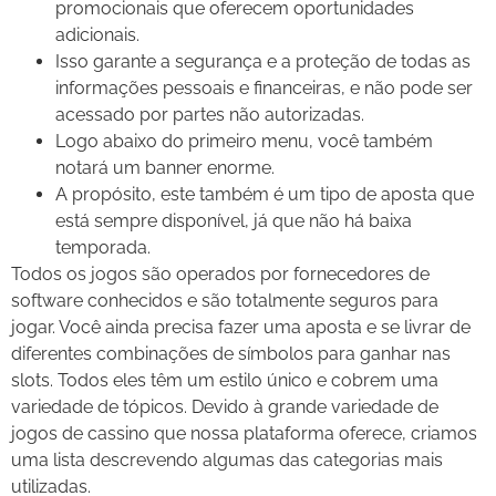
promocionais que oferecem oportunidades
adicionais.
Isso garante a segurança e a proteção de todas as
informações pessoais e financeiras, e não pode ser
acessado por partes não autorizadas.
Logo abaixo do primeiro menu, você também
notará um banner enorme.
A propósito, este também é um tipo de aposta que
está sempre disponível, já que não há baixa
temporada.
Todos os jogos são operados por fornecedores de
software conhecidos e são totalmente seguros para
jogar. Você ainda precisa fazer uma aposta e se livrar de
diferentes combinações de símbolos para ganhar nas
slots. Todos eles têm um estilo único e cobrem uma
variedade de tópicos. Devido à grande variedade de
jogos de cassino que nossa plataforma oferece, criamos
uma lista descrevendo algumas das categorias mais
utilizadas.