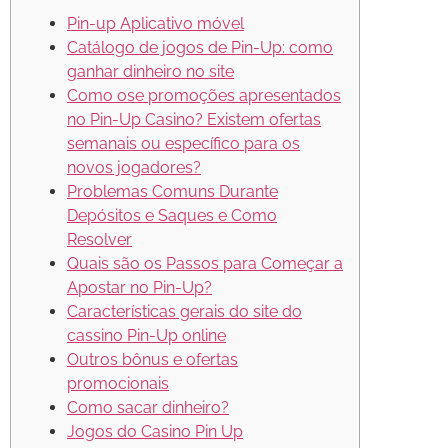
Pin-up Aplicativo móvel
Catálogo de jogos de Pin-Up: como
ganhar dinheiro no site
Como ose promoções apresentados
no Pin-Up Casino? Existem ofertas
semanais ou específico para os
novos jogadores?
Problemas Comuns Durante
Depósitos e Saques e Como
Resolver
Quais são os Passos para Começar a
Apostar no Pin-Up?
Características gerais do site do
cassino Pin-Up online
Outros bônus e ofertas
promocionais
Como sacar dinheiro?
Jogos do Casino Pin Up