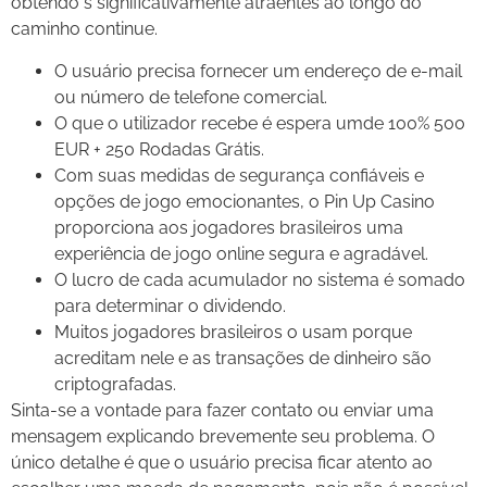
obtendo s significativamente atraentes ao longo do
caminho continue.
O usuário precisa fornecer um endereço de e-mail
ou número de telefone comercial.
O que o utilizador recebe é espera umde 100% 500
EUR + 250 Rodadas Grátis.
Com suas medidas de segurança confiáveis e
opções de jogo emocionantes, o Pin Up Casino
proporciona aos jogadores brasileiros uma
experiência de jogo online segura e agradável.
O lucro de cada acumulador no sistema é somado
para determinar o dividendo.
Muitos jogadores brasileiros o usam porque
acreditam nele e as transações de dinheiro são
criptografadas.
Sinta-se a vontade para fazer contato ou enviar uma
mensagem explicando brevemente seu problema. O
único detalhe é que o usuário precisa ficar atento ao