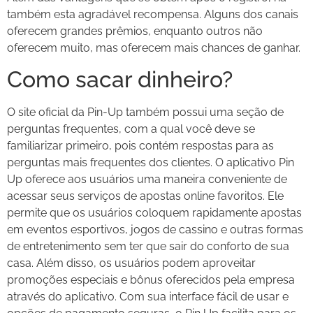
também esta agradável recompensa. Alguns dos canais
oferecem grandes prêmios, enquanto outros não
oferecem muito, mas oferecem mais chances de ganhar.
Como sacar dinheiro?
O site oficial da Pin-Up também possui uma seção de
perguntas frequentes, com a qual você deve se
familiarizar primeiro, pois contém respostas para as
perguntas mais frequentes dos clientes. O aplicativo Pin
Up oferece aos usuários uma maneira conveniente de
acessar seus serviços de apostas online favoritos. Ele
permite que os usuários coloquem rapidamente apostas
em eventos esportivos, jogos de cassino e outras formas
de entretenimento sem ter que sair do conforto de sua
casa. Além disso, os usuários podem aproveitar
promoções especiais e bônus oferecidos pela empresa
através do aplicativo. Com sua interface fácil de usar e