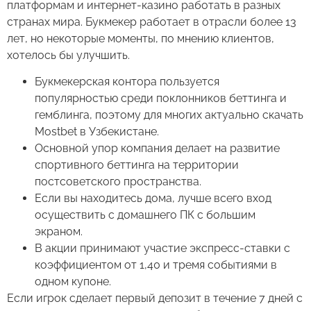
платформам и интернет-казино работать в разных
странах мира. Букмекер работает в отрасли более 13
лет, но некоторые моменты, по мнению клиентов,
хотелось бы улучшить.
Букмекерская контора пользуется
популярностью среди поклонников беттинга и
гемблинга, поэтому для многих актуально скачать
Mostbet в Узбекистане.
Основной упор компания делает на развитие
спортивного беттинга на территории
постсоветского пространства.
Если вы находитесь дома, лучше всего вход
осуществить с домашнего ПК с большим
экраном.
В акции принимают участие экспресс-ставки с
коэффициентом от 1,40 и тремя событиями в
одном купоне.
Если игрок сделает первый депозит в течение 7 дней с