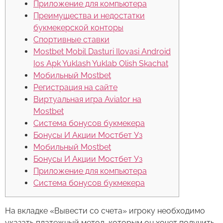
Приложение для компьютера
Преимущества и недостатки
букмекерской конторы
Спортивные ставки
Mostbet Mobil Dasturi Ilovasi Android
Ios Apk Yuklash Yuklab Olish Skachat
Мобильный Mostbet
Регистрация на сайте
Виртуальная игра Aviator на
Mostbet
Система бонусов букмекера
Бонусы И Акции Мостбет Уз
Мобильный Mostbet
Бонусы И Акции Мостбет Уз
Приложение для компьютера
Система бонусов букмекера
На вкладке «Вывести со счета» игроку необходимо
указать платежный метод, которым он хочет получить