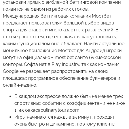
установки ярлык с эмблемой беттинговой компании
появится на одном из рабочих столов.
Международная беттинговая компания Мостбет
предлагает пользователям большой выбор видов
спорта для ставок и много азартных развлечений. В
статье расскажем, где его скачать, как установить,
каким функционалом оно обладает. Найти актуальное
мобильное приложение Mostbet для Андроид игроки
могут на официальном most bet сайте букмекерской
конторы. Софта нет в Play Industry, так как компания
Google не разрешает распространять на своих
площадках программное обеспечение букмекеров и
онлайн-казино.
В каждом экспрессе должно быть не менее трех
спортивных событий с коэффициентами не ниже
1, 45 oaxacaculinarytours.com.
Игры начинаются каждые 15 минут, проходят
очень быстро и динамично, поэтому клиенты