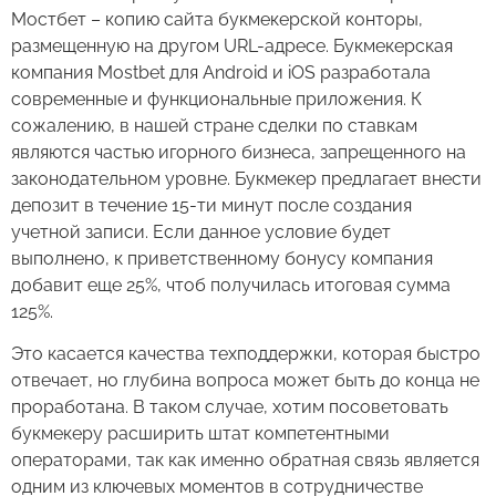
Мостбет – копию сайта букмекерской конторы,
размещенную на другом URL-адресе. Букмекерская
компания Mostbet для Android и iOS разработала
современные и функциональные приложения. К
сожалению, в нашей стране сделки по ставкам
являются частью игорного бизнеса, запрещенного на
законодательном уровне. Букмекер предлагает внести
депозит в течение 15-ти минут после создания
учетной записи. Если данное условие будет
выполнено, к приветственному бонусу компания
добавит еще 25%, чтоб получилась итоговая сумма
125%.
Это касается качества техподдержки, которая быстро
отвечает, но глубина вопроса может быть до конца не
проработана. В таком случае, хотим посоветовать
букмекеру расширить штат компетентными
операторами, так как именно обратная связь является
одним из ключевых моментов в сотрудничестве