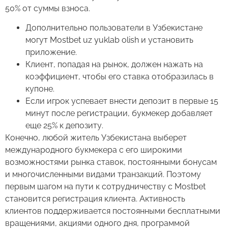
50% от суммы взноса.
Дополнительно пользователи в Узбекистане
могут Mostbet uz yuklab olish и установить
приложение.
Клиент, попадая на рынок, должен нажать на
коэффициент, чтобы его ставка отобразилась в
купоне.
Если игрок успевает внести депозит в первые 15
минут после регистрации, букмекер добавляет
еще 25% к депозиту.
Конечно, любой житель Узбекистана выберет
международного букмекера с его широкими
возможностями рынка ставок, постоянными бонусам
и многочисленными видами транзакций. Поэтому
первым шагом на пути к сотрудничеству с Mostbet
становится регистрация клиента. Активность
клиентов поддерживается постоянными бесплатными
вращениями, акциями одного дня, программой