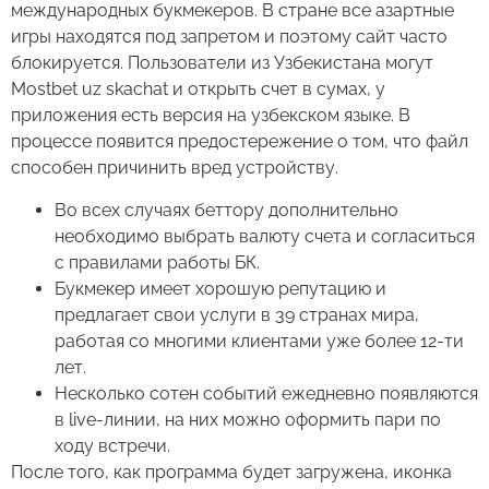
международных букмекеров. В стране все азартные
игры находятся под запретом и поэтому сайт часто
блокируется. Пользователи из Узбекистана могут
Mostbet uz skachat и открыть счет в сумах, у
приложения есть версия на узбекском языке. В
процессе появится предостережение о том, что файл
способен причинить вред устройству.
Во всех случаях беттору дополнительно
необходимо выбрать валюту счета и согласиться
с правилами работы БК.
Букмекер имеет хорошую репутацию и
предлагает свои услуги в 39 странах мира,
работая со многими клиентами уже более 12-ти
лет.
Несколько сотен событий ежедневно появляются
в live-линии, на них можно оформить пари по
ходу встречи.
После того, как программа будет загружена, иконка