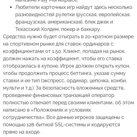
Любители карточных игр найдут здесь несколько
разновидностей рулетки (русская, европейская,
французская, американская), блек джек и
Техасский Холдем, покер и баккару.
Средства нужно будет отыграть в 20-кратном размере
на спортивном рынке для ставок-ординаров с
коэффициентами от 1,50. Клиент, попадая на рынок,
должен нажать на коэффициент, чтобы его ставка
отобразилась в купоне. Игрок должен открыть купон,
чтобы продолжить процесс беттинга, указав сумму
ставки и ее тип (экспресс, ординар, цепочка, комби,
мульти и т.д.). За безопасность вложенных средств,
проведение финансовых транзакций оператор
полностью отвечает перед своими клиентами, об этом
написано в «Положениях и условиях
сотрудничества». Все данные игроков защищены с
помощью 128-битной SSL-системы и кодируются
прямо на входе.