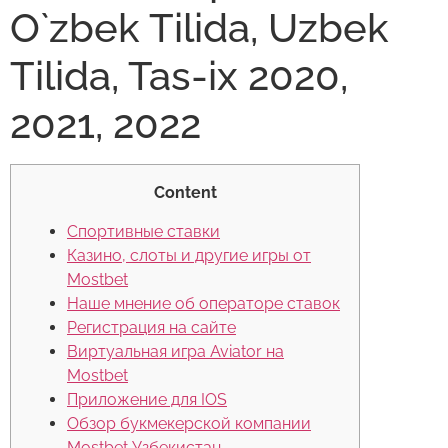
O`zbek Tilida, Uzbek
Tilida, Tas-ix 2020,
2021, 2022
Content
Спортивные ставки
Казино, слоты и другие игры от
Mostbet
Наше мнение об операторе ставок
Регистрация на сайте
Виртуальная игра Aviator на
Mostbet
Приложение для IOS
Обзор букмекерской компании
Mostbet Узбекистан