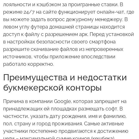
лояльности и кэшбэком за проигранные ставки. В
режиме 24/7 на сайте функционирует онлайн-чат, где
вы можете задать вопрос дежурному менеджеру. В
левом углу футера домашней страницы находится
доступ к файлу с разрешением арк. Перед установкой
в настройках безопасности своего смартфона
разрешите скачивание файлов из непроверенных
источников, чтобы приложение впоследствии
работало корректно.
Преимущества и недостатки
букмекерской конторы
Причина в компании Google, которая запрещает на
принадлежащих ей площадках размещать софт. В
частности, указать дату рождения, имя и фамилию,
пол, страну и город проживания. Самые активные
участники постепенно продвигаются к достижению
цели – максимальной сумме коинов (кешбека),