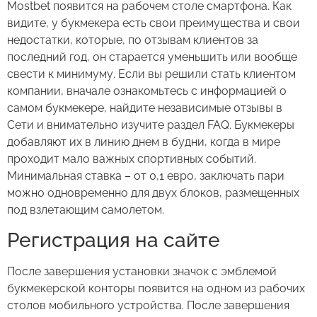
Mostbet появится на рабочем столе смартфона. Как
видите, у букмекера есть свои преимущества и свои
недостатки, которые, по отзывам клиентов за
последний год, он старается уменьшить или вообще
свести к минимуму. Если вы решили стать клиентом
компании, вначале ознакомьтесь с информацией о
самом букмекере, найдите независимые отзывы в
Сети и внимательно изучите раздел FAQ. Букмекеры
добавляют их в линию днем в будни, когда в мире
проходит мало важных спортивных событий.
Минимальная ставка – от 0,1 евро, заключать пари
можно одновременно для двух блоков, размещенных
под взлетающим самолетом.
Регистрация на сайте
После завершения установки значок с эмблемой
букмекерской конторы появится на одном из рабочих
столов мобильного устройства. После завершения