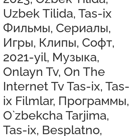
Uzbek Tilida, Tas-ix
Фильмы, Сериалы,
Игры, Клипы, Софт,
2021-yil, Музыка,
Onlayn Tv, On The
Internet Tv Tas-ix, Tas-
ix Filmlar, Программы,
O`zbekcha Tarjima,
Tas-ix, Besplatno,