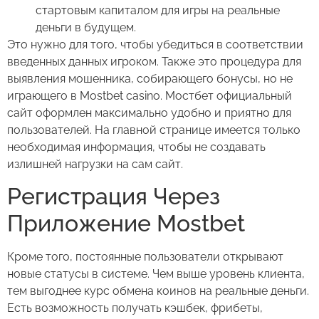
стартовым капиталом для игры на реальные
деньги в будущем.
Это нужно для того, чтобы убедиться в соответствии
введенных данных игроком. Также это процедура для
выявления мошенника, собирающего бонусы, но не
играющего в Mostbet casino. Мостбет официальный
сайт оформлен максимально удобно и приятно для
пользователей. На главной странице имеется только
необходимая информация, чтобы не создавать
излишней нагрузки на сам сайт.
Регистрация Через
Приложение Mostbet
Кроме того, постоянные пользователи открывают
новые статусы в системе. Чем выше уровень клиента,
тем выгоднее курс обмена коинов на реальные деньги.
Есть возможность получать кэшбек, фрибеты,