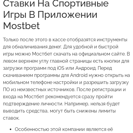
Ставки На Спортивные
Игры В Приложении
Mostbet
Только после этого в кассе отобразятся инструменты
для обналичивания денег. Для удобной и быстрой
игры можно Мостбет скачать на официальном сайте. В
левом верхнем углу главной страницы есть кнопки для
загрузки программ под iOS или Андроид. Перед
скачиванием программы для Android нужно открыть на
мобильном телефоне настройки и разрешить загрузку
ПО из неизвестных источников. После регистрации и
входа на Мостбет рекомендуется сразу пройти
подтверждение личности. Например, нельзя будет
выводить средства, могут быть снижены лимиты
ставок.
Особенностью этой компании является её