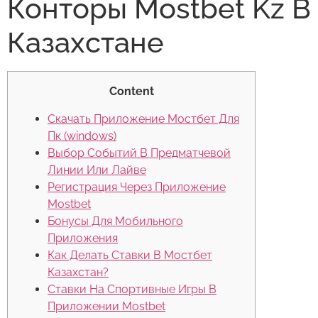
Конторы Mostbet Kz В
Казахстане
Content
Скачать Приложение Мостбет Для
Пк (windows)
Выбор Событий В Предматчевой
Линии Или Лайве
Регистрация Через Приложение
Mostbet
Бонусы Для Мобильного
Приложения
Как Делать Ставки В Мостбет
Казахстан?
Ставки На Спортивные Игры В
Приложении Mostbet