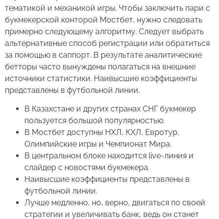
тематикой и механикой игры. Чтобы заключить пари с
букмекерской конторой Мостбет, нужно следовать
примерно следующему алгоритму. Следует выбрать
альтернативные способ регистрации или обратиться
за помощью в саппорт. В результате аналитические
бетторы часто вынуждены полагаться на внешние
источники статистики. Наивысшие коэффициенты
представлены в футбольной линии.
В Казахстане и других странах СНГ букмекер
пользуется большой популярностью.
В Мостбет доступны НХЛ, КХЛ, Евротур,
Олимпийские игры и Чемпионат Мира.
В центральном блоке находится live-линия и
слайдер с новостями букмекера.
Наивысшие коэффициенты представлены в
футбольной линии.
Лучше медленно, но, верно, двигаться по своей
стратегии и увеличивать банк, ведь он станет