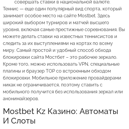
совершать ставки в национальной валюте.
Теннис — еще один популярный вид спорта, который
занимает особое место на сайте Mostbet. Здесь
широкий выбором турниров и матчей высшего
уровня, включая самые престижные соревнования. Вы
можете делать ставки на известных теннисистов и
следить за их выступлениями на кортах по всему
миру. Самый простой и удобный способ обхода
блокировки сайта Мостбет – это рабочее зеркало.
Кроме того, можно использовать VPN, специальные
плагины и браузер ТОР со встроенным обходом
блокировки. Мобильное приложение провайдерами
никак не ограничивается, поэтому ставить с
мобильного получится без использования зеркал или
анонимайзеров.
Mostbet Kz Казино: Автоматы
И Слоты