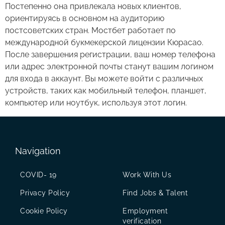
Постепенно она привлекала новых клиентов,
ориентируясь в основном на аудиторию
постсоветских стран. Мостбет работает по
международной букмекерской лицензии Кюрасао.
После завершения регистрации, ваш номер телефона
или адрес электронной почты станут вашим логином
для входа в аккаунт. Вы можете войти с различных
устройств, таких как мобильный телефон, планшет,
компьютер или ноутбук, используя этот логин.
Navigation
COVID- 19
Work With Us
Privacy Policy
Find Jobs & Talent
Cookie Policy
Employment
verification