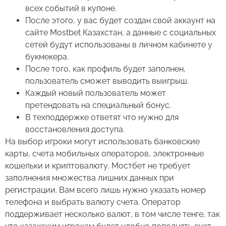
всех событий в купоне.
После этого, у вас будет создан свой аккаунт на
сайте Mostbet Казахстан, а данные с социальных
сетей будут использованы в личном кабинете у
букмекера.
После того, как профиль будет заполнен,
пользователь сможет выводить выигрыш.
Каждый новый пользователь может
претендовать на специальный бонус.
В техподдержке ответят что нужно для
восстановления доступа.
На выбор игроки могут использовать банковские
карты, счета мобильных операторов, электронные
кошельки и криптовалюту. Мостбет не требует
заполнения множества лишних данных при
регистрации. Вам всего лишь нужно указать номер
телефона и выбрать валюту счета. Оператор
поддерживает несколько валют, в том числе тенге, так