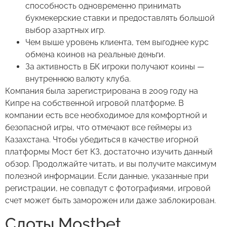
способность одновременно принимать
букмекерские ставки и предоставлять большой
выбор азартных игр.
Чем выше уровень клиента, тем выгоднее курс
обмена коинов на реальные деньги.
За активность в БК игроки получают коины —
внутреннюю валюту клуба.
Компания была зарегистрирована в 2009 году на
Кипре на собственной игровой платформе. В
компании есть все необходимое для комфортной и
безопасной игры, что отмечают все геймеры из
Казахстана. Чтобы убедиться в качестве игорной
платформы Мост бет КЗ, достаточно изучить данный
обзор. Продолжайте читать, и вы получите максимум
полезной информации. Если данные, указанные при
регистрации, не совпадут с фотографиями, игровой
счет может быть заморожен или даже заблокирован.
Слоты Mostbet