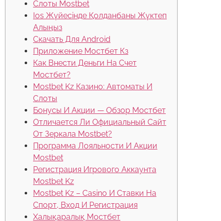
Слоты Mostbet
Ios Жүйесінде Қолданбаны Жүктеп
Алыңыз
Скачать Для Android
Приложение Мостбет Кз
Как Внести Деньги На Счет
Мостбет?
Mostbet Kz Казино: Автоматы И
Слоты
Бонусы И Акции — Обзор Мостбет
Отличается Ли Официальный Сайт
От Зеркала Mostbet?
Программа Лояльности И Акции
Mostbet
Регистрация Игрового Аккаунта
Mostbet Kz
Mostbet Kz – Casino И Ставки На
Спорт, Вход И Регистрация
Халықаралық Мостбет