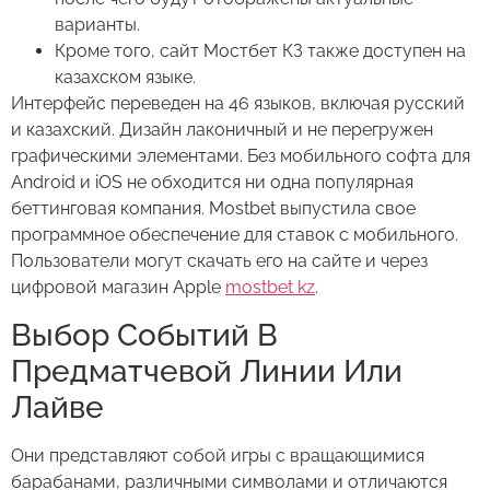
варианты.
Кроме того, сайт Мостбет КЗ также доступен на
казахском языке.
Интерфейс переведен на 46 языков, включая русский
и казахский. Дизайн лаконичный и не перегружен
графическими элементами. Без мобильного софта для
Android и iOS не обходится ни одна популярная
беттинговая компания. Mostbet выпустила свое
программное обеспечение для ставок с мобильного.
Пользователи могут скачать его на сайте и через
цифровой магазин Apple
mostbet kz
.
Выбор Событий В
Предматчевой Линии Или
Лайве
Они представляют собой игры с вращающимися
барабанами, различными символами и отличаются