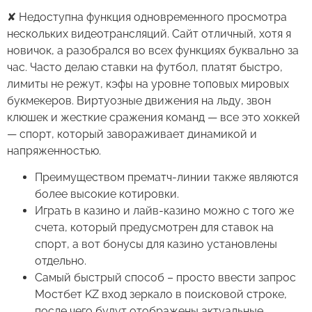
✘ Недоступна функция одновременного просмотра
нескольких видеотрансляций. Сайт отличный, хотя я
новичок, а разобрался во всех функциях буквально за
час. Часто делаю ставки на футбол, платят быстро,
лимиты не режут, кэфы на уровне топовых мировых
букмекеров. Виртуозные движения на льду, звон
клюшек и жесткие сражения команд — все это хоккей
— спорт, который завораживает динамикой и
напряженностью.
Преимуществом прематч-линии также являются
более высокие котировки.
Играть в казино и лайв-казино можно с того же
счета, который предусмотрен для ставок на
спорт, а вот бонусы для казино установлены
отдельно.
Самый быстрый способ – просто ввести запрос
Мостбет KZ вход зеркало в поисковой строке,
после чего будут отображены актуальные