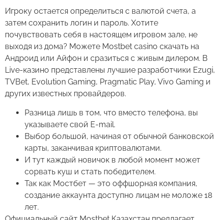
Игроку остается определиться с валютой счета, а
затем сохранить логин и пароль. Хотите
почувствовать себя в настоящем игровом зале, не
выходя из дома? Можете Mostbet casino скачать на
Андроид или Айфон и сразиться с живым дилером. В
Live-казино представлены лучшие разработчики Ezugi,
TVBet, Evolution Gaming, Pragmatic Play, Vivo Gaming и
других известных провайдеров.
Разница лишь в том, что вместо телефона, вы
указываете свой E-mail.
Выбор большой, начиная от обычной банковской
карты, заканчивая криптовалютами.
И тут каждый новичок в любой момент может
сорвать куш и стать победителем.
Так как Мостбет — это оффшорная компания,
создание аккаунта доступно лицам не моложе 18
лет.
Официальный сайт Mostbet Казахстан предлагает