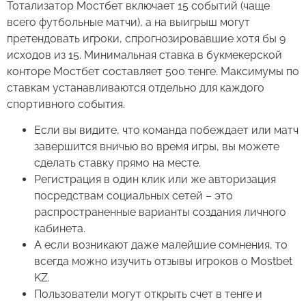
Тотализатор Мостбет включает 15 событий (чаще
всего футбольные матчи), а на выигрыш могут
претендовать игроки, спрогнозировавшие хотя бы 9
исходов из 15. Минимальная ставка в букмекерской
конторе Мостбет составляет 500 тенге. Максимумы по
ставкам устанавливаются отдельно для каждого
спортивного события.
Если вы видите, что команда побеждает или матч
завершится вничью во время игры, вы можете
сделать ставку прямо на месте.
Регистрация в один клик или же авторизация
посредствам социальных сетей – это
распространенные варианты создания личного
кабинета.
А если возникают даже малейшие сомнения, то
всегда можно изучить отзывы игроков о Mostbet
KZ.
Пользователи могут открыть счет в тенге и