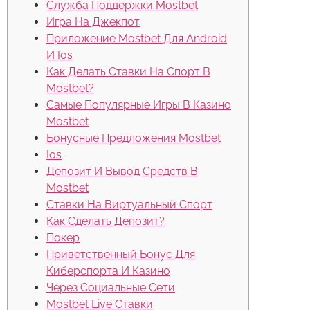
Служба Поддержки Mostbet
Игра На Джекпот
Приложение Mostbet Для Android
И Ios
Как Делать Ставки На Спорт В
Mostbet?
Самые Популярные Игры В Казино
Mostbet
Бонусные Предложения Mostbet
Ios
Депозит И Вывод Средств В
Mostbet
Ставки На Виртуальный Спорт
Как Сделать Депозит?
Покер
Приветственный Бонус Для
Киберспорта И Казино
Через Социальные Сети
Mostbet Live Ставки