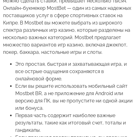
можно сделать ставки, превышает несколько тысяч.
Онлайн-букмекер MostBet — один из самых надежных
поставщиков услуг в сфере спортивных ставок на
Кипре. В Mostbet вы можете выбрать из широкого
спектра различных игр казино, которые разделены на
несколько важных категорий. Mostbet предлагает
множество вариантов игр казино, включая джекпот,
покер, баккара, настольные игры и слоты.
Это простая, быстрая и захватывающая игра, и
все острые ощущения сохраняются в
онлайновой форме.
Если вы решите использовать мобильный сайт
Mostbet BR, а не приложение для Android или
версию для ПК, вы не пропустите ни одной акции
или бонуса.
Первая часть содержит наиболее важные
результаты, такие как итоговый счет, тоталы и
гандикапы.