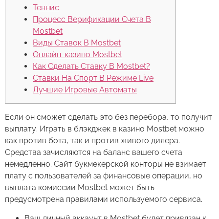
Теннис
Процесс Верификации Счета В
Mostbet
Виды Ставок В Mostbet
Онлайн-казино Mostbet
Как Сделать Ставку В Mostbet?
Ставки На Спорт В Режиме Live
Лучшие Игровые Автоматы
Если он сможет сделать это без перебора, то получит
выплату. Играть в блэкджек в казино Mostbet можно
как против бота, так и против живого дилера.
Средства зачисляются на баланс вашего счета
немедленно. Сайт букмекерской конторы не взимает
плату с пользователей за финансовые операции, но
выплата комиссии Mostbet может быть
предусмотрена правилами используемого сервиса.
Ваш личный аккаунт в Mostbet будет привязан к