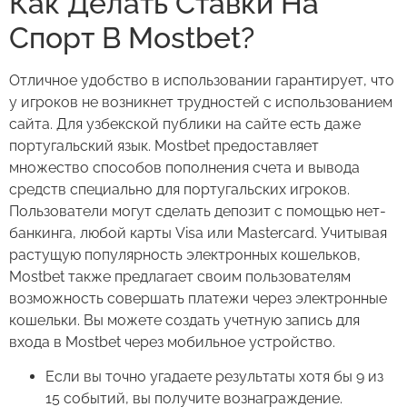
Как Делать Ставки На
Спорт В Mostbet?
Отличное удобство в использовании гарантирует, что
у игроков не возникнет трудностей с использованием
сайта. Для узбекской публики на сайте есть даже
португальский язык. Mostbet предоставляет
множество способов пополнения счета и вывода
средств специально для португальских игроков.
Пользователи могут сделать депозит с помощью нет-
банкинга, любой карты Visa или Mastercard. Учитывая
растущую популярность электронных кошельков,
Mostbet также предлагает своим пользователям
возможность совершать платежи через электронные
кошельки. Вы можете создать учетную запись для
входа в Mostbet через мобильное устройство.
Если вы точно угадаете результаты хотя бы 9 из
15 событий, вы получите вознаграждение.