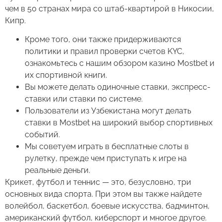
чем в 50 странах мира со штаб-квартирой в Никосии,
Кипр.
Кроме того, они также придерживаются
политики и правил проверки счетов KYC,
ознакомьтесь с нашим обзором казино Mostbet и
их спортивной книги.
Вы можете делать одиночные ставки, экспресс-
ставки или ставки по системе.
Пользователи из Узбекистана могут делать
ставки в Mostbet на широкий выбор спортивных
событий.
Мы советуем играть в бесплатные слоты в
рулетку, прежде чем приступать к игре на
реальные деньги.
Крикет, футбол и теннис — это, безусловно, три
основных вида спорта. При этом вы также найдете
волейбол, баскетбол, боевые искусства, бадминтон,
американский футбол, киберспорт и многое другое.