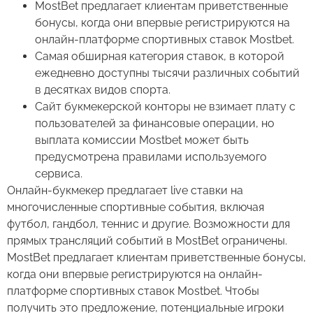
MostBet предлагает клиентам приветственные
бонусы, когда они впервые регистрируются на
онлайн-платформе спортивных ставок Mostbet.
Самая обширная категория ставок, в которой
ежедневно доступны тысячи различных событий
в десятках видов спорта.
Сайт букмекерской конторы не взимает плату с
пользователей за финансовые операции, но
выплата комиссии Mostbet может быть
предусмотрена правилами используемого
сервиса.
Онлайн-букмекер предлагает live ставки на
многочисленные спортивные события, включая
футбол, гандбол, теннис и другие. Возможности для
прямых трансляций событий в MostBet ограничены.
MostBet предлагает клиентам приветственные бонусы,
когда они впервые регистрируются на онлайн-
платформе спортивных ставок Mostbet. Чтобы
получить это предложение, потенциальные игроки