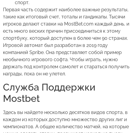
спорт.
Первая часть содержит наиболее важные результаты,
такие как итоговый счет, тоталы и гандикапы. Тысячи
игроков делают ставки на MostBet.com каждый день, и
есть много веских причин присоединиться к этому
спортбуку, который доступен в более чем 90 странах.
Игровой автомат был разработан в 2019 году
компанией Spribe. Она представляет собой пример
необычного игрового софта. Чтобы играть, нужно
держать под контролем самолет и стараться получить
награды, пока он не улетел.
Служба Поддержки
Mostbet
Здесь вы найдете несколько десятков видов спорта, в
каждом из которых доступно множество других лиг и
чемпионатов. А общее количество матчей, на которые