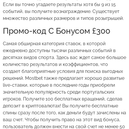
Если вы точно угадаете результаты хотя бы 9 из 15
событий, вы получите вознаграждение. Существует
множество различных размеров и типов розыгрышей.
Промо-код С Бонусом £300
Самая обширная категория ставок, в которой
ежедневно доступны тысячи различных событий в
десятках видов спорта. Здесь вас ждет самое большое
количество результатов и коэффициентов, что
создает благоприятные условия для поиска выгодных
решений. Mostbet также предлагает хорошо развитые
live-ставки, которые в последние годы приобрели
значительную популярность среди португальских
игроков. Получите 100 бесплатных вращений, сделав
депозит в криптовалютах! Вы получите бесплатные
спины сразу после того, как деньги будут зачислены на
ваш счет. Чтобы получить право на этот вид бонуса,
пользователь должен внести на свой счет не менее 50