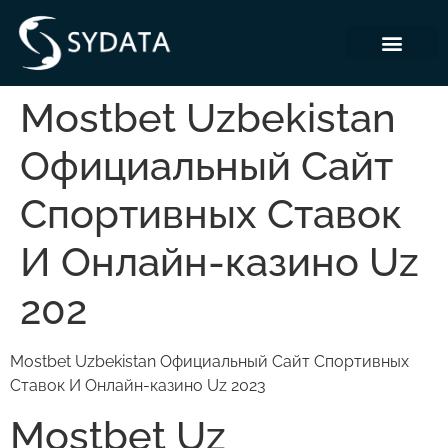
Mostbet Uzbekistan
Официальный Сайт
Спортивных Ставок
И Онлайн-казино Uz
202
Mostbet Uzbekistan Официальный Сайт Спортивных
Ставок И Онлайн-казино Uz 2023
Mostbet Uz