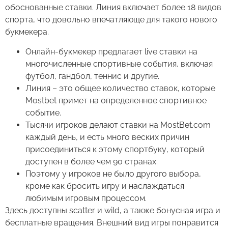
обоснованные ставки. Линия включает более 18 видов
спорта, что довольно впечатляюще для такого нового
букмекера.
Онлайн-букмекер предлагает live ставки на
многочисленные спортивные события, включая
футбол, гандбол, теннис и другие.
Линия – это общее количество ставок, которые
Mostbet примет на определенное спортивное
событие.
Тысячи игроков делают ставки на MostBet.com
каждый день, и есть много веских причин
присоединиться к этому спортбуку, который
доступен в более чем 90 странах.
Поэтому у игроков не было другого выбора,
кроме как бросить игру и наслаждаться
любимым игровым процессом.
Здесь доступны scatter и wild, а также бонусная игра и
бесплатные вращения. Внешний вид игры понравится