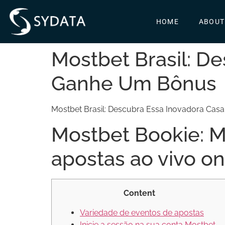
HOME
ABOUT
Mostbet Brasil: D
Ganhe Um Bônus
Mostbet Brasil: Descubra Essa Inovadora Cas
Mostbet Bookie: M
apostas ao vivo on
Content
Variedade de eventos de apostas
Inicie a sessão na sua conta Mostbet