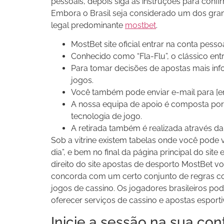
pessoais, depois siga as instruções para con
Embora o Brasil seja considerado um dos grand
legal predominante
mostbet
.
MostBet site oficial entrar na conta pess
Conhecido como “Fla-Flu”, o clássico ent
Para tomar decisões de apostas mais info
jogos.
Você também pode enviar e-mail para [ema
A nossa equipa de apoio é composta por 
tecnologia de jogo.
A retirada também é realizada através da
Sob a vitrine existem tabelas onde você pode v
dia”, e bem no final da página principal do s
direito do site apostas de desporto MostBet
concorda com um certo conjunto de regras co
jogos de cassino. Os jogadores brasileiros p
oferecer serviços de cassino e apostas esport
Inicie a sessão na sua co