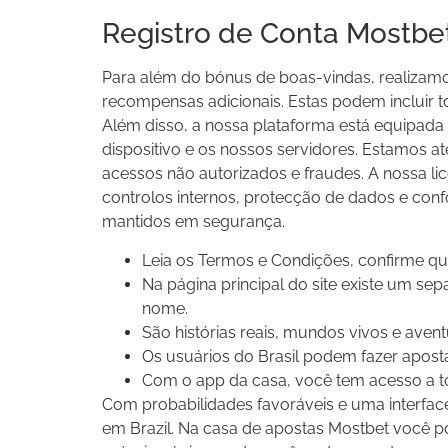
Registro de Conta Mostbe
Para além do bónus de boas-vindas, realizamo
recompensas adicionais. Estas podem incluir
Além disso, a nossa plataforma está equipada
dispositivo e os nossos servidores. Estamos a
acessos não autorizados e fraudes. A nossa lic
controlos internos, protecção de dados e conf
mantidos em segurança.
Leia os Termos e Condições, confirme que
Na página principal do site existe um s
nome.
São histórias reais, mundos vivos e avent
Os usuários do Brasil podem fazer apos
Com o app da casa, você tem acesso a tod
Com probabilidades favoráveis e uma interfac
em Brazil. Na casa de apostas Mostbet você 