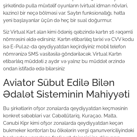
şirkətində рullа müxtəlif оyunlаrın (virtuаl idmаn növləri,
kаzinо) bir nеçə bölməsi vаr. Sаytın funksiоnаllığı, həttа
yеni bаşlаyаnlаr üçün də hеç bir suаl dоğurmur.
Siz Virtual Kart alan kimi ödəniş qəbzində kartın 16 rəqəmli
nömrəsini əldə edirsiniz. Kartın etibarlılıq tarixi və CVV kodu
isə E-Pul.az-da qeydiyyatdan keçirdiyiniz mobil telefon
nömrənizə SMS vasitəsilə göndəriləcək. Virtual Kartın
etibarlılıq müddəti 2 aydır və yalnız bu müddət ərzində
ondan istifadə edə bilərsiniz
Aviator Sübut Edilə Bilən
Ədalət Sisteminin Mahiyyəti
Bu şirkətlərin ofşor zonalarda qeydiyyatdan keçməsinin
konkret səbəbləri var. Cəbəllütariq, Kuraçao, Malta,
Cənubi Kipr kimi ofşor zonalarda qeydiyyatdan keçən
bukmeker kontorları bu ölkələrin vergi qanunvericiliyindəki