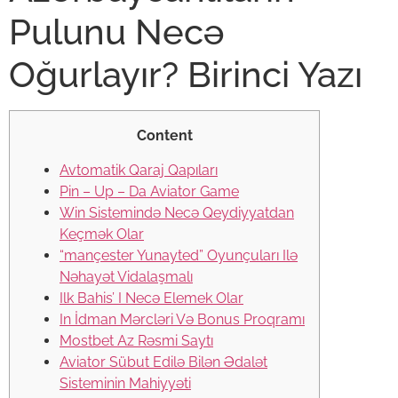
Pulunu Necə
Oğurlayır? Birinci Yazı
Content
Avtomatik Qaraj Qapıları
Pin – Up – Da Aviator Game
Win Sistemində Necə Qeydiyyatdan
Keçmək Olar
“mançester Yunayted” Oyunçuları Ilə
Nəhayət Vidalaşmalı
Ilk Bahis’ I Necə Elemek Olar
In İdman Mərcləri Və Bonus Proqramı
Mostbet Az Rəsmi Saytı
Aviator Sübut Edilə Bilən Ədalət
Sisteminin Mahiyyəti