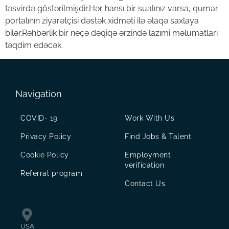
təsvirdə göstərilmişdir.Hər hansı bir sualınız varsa, qumar
portalının ziyarətçisi dəstək xidməti ilə əlaqə saxlaya
bilər.Rəhbərlik bir neçə dəqiqə ərzində lazımi məlumatları
təqdim edəcək.
Navigation
COVID- 19
Work With Us
Privacy Policy
Find Jobs & Talent
Cookie Policy
Employment
verification
Referral program
Contact Us
USA: