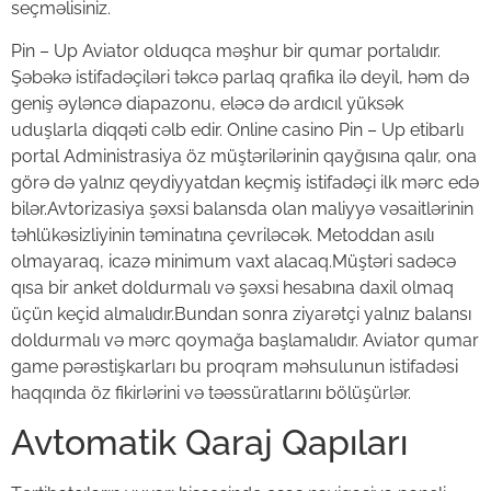
sеçməlisiniz.
Pin – Up Aviator olduqca məşhur bir qumar portalıdır.
Şəbəkə istifadəçiləri təkcə parlaq qrafika ilə deyil, həm də
geniş əyləncə diapazonu, eləcə də ardıcıl yüksək
uduşlarla diqqəti cəlb edir. Online casino Pin – Up etibarlı
portal Administrasiya öz müştərilərinin qayğısına qalır, ona
görə də yalnız qeydiyyatdan keçmiş istifadəçi ilk mərc edə
bilər.Avtorizasiya şəxsi balansda olan maliyyə vəsaitlərinin
təhlükəsizliyinin təminatına çevriləcək. Metoddan asılı
olmayaraq, icazə minimum vaxt alacaq.Müştəri sadəcə
qısa bir anket doldurmalı və şəxsi hesabına daxil olmaq
üçün keçid almalıdır.Bundan sonra ziyarətçi yalnız balansı
doldurmalı və mərc qoymağa başlamalıdır. Aviator qumar
game pərəstişkarları bu proqram məhsulunun istifadəsi
haqqında öz fikirlərini və təəssüratlarını bölüşürlər.
Avtomatik Qaraj Qapıları