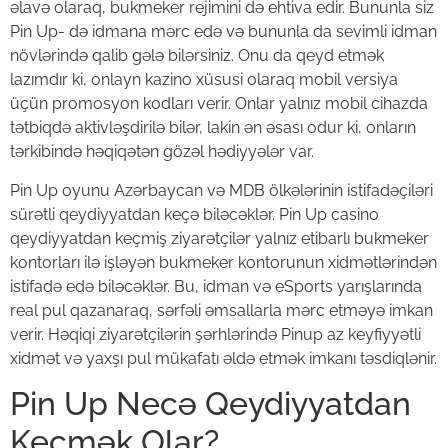
əlavə olaraq, bukmeker rejimini də ehtiva edir. Bununla siz
Pin Up- də idmana mərc edə və bununla da sevimli idman
növlərində qalib gələ bilərsiniz. Onu da qeyd etmək
lazımdır ki, onlayn kazino xüsusi olaraq mobil versiya
üçün promosyon kodları verir. Onlar yalnız mobil cihazda
tətbiqdə aktivləşdirilə bilər, lakin ən əsası odur ki, onların
tərkibində həqiqətən gözəl hədiyyələr var.
Pin Up oyunu Azərbaycan və MDB ölkələrinin istifadəçiləri
sürətli qeydiyyatdan keçə biləcəklər. Pin Up casino
qeydiyyatdan keçmiş ziyarətçilər yalnız etibarlı bukmeker
kontorları ilə işləyən bukmeker kontorunun xidmətlərindən
istifadə edə biləcəklər. Bu, idman və eSports yarışlarında
real pul qazanaraq, sərfəli əmsallarla mərc etməyə imkan
verir. Həqiqi ziyarətçilərin şərhlərində Pinup az keyfiyyətli
xidmət və yaxşı pul mükafatı əldə etmək imkanı təsdiqlənir.
Pin Up Necə Qeydiyyatdan
Keçmək Olar?