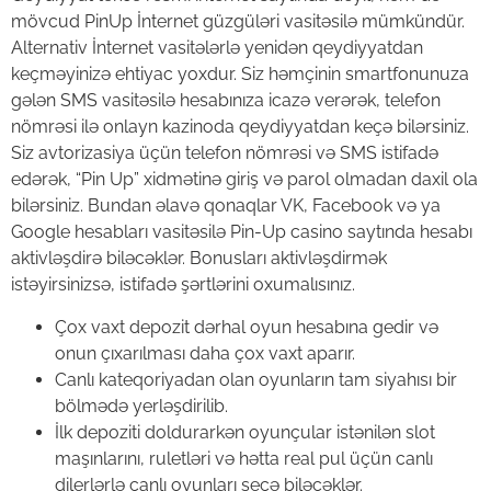
mövcud PinUp İnternet güzgüləri vasitəsilə mümkündür.
Alternativ İnternet vasitələrlə yenidən qeydiyyatdan
keçməyinizə ehtiyac yoxdur. Siz həmçinin smartfonunuza
gələn SMS vasitəsilə hesabınıza icazə verərək, telefon
nömrəsi ilə onlayn kazinoda qeydiyyatdan keçə bilərsiniz.
Siz avtorizasiya üçün telefon nömrəsi və SMS istifadə
edərək, “Pin Up” xidmətinə giriş və parol olmadan daxil ola
bilərsiniz. Bundan əlavə qonaqlar VK, Facebook və ya
Google hesabları vasitəsilə Pin-Up casino saytında hesabı
aktivləşdirə biləcəklər. Bonusları aktivləşdirmək
istəyirsinizsə, istifadə şərtlərini oxumalısınız.
Çox vaxt depozit dərhal oyun hesabına gedir və
onun çıxarılması daha çox vaxt aparır.
Canlı kateqoriyadan olan oyunların tam siyahısı bir
bölmədə yerləşdirilib.
İlk depoziti doldurarkən oyunçular istənilən slot
maşınlarını, ruletləri və hətta real pul üçün canlı
dilerlərlə canlı oyunları seçə biləcəklər.