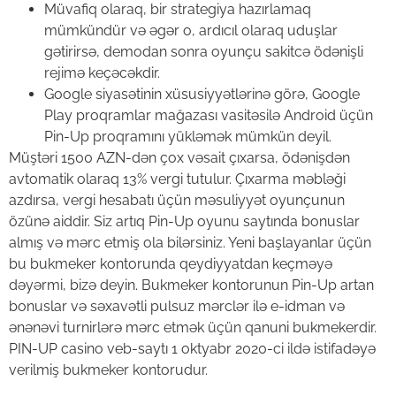
Müvafiq olaraq, bir strategiya hazırlamaq
mümkündür və əgər o, ardıcıl olaraq uduşlar
gətirirsə, demodan sonra oyunçu sakitcə ödənişli
rejimə keçəcəkdir.
Google siyasətinin xüsusiyyətlərinə görə, Google
Play proqramlar mağazası vasitəsilə Android üçün
Pin-Up proqramını yükləmək mümkün deyil.
Müştəri 1500 AZN-dən çox vəsait çıxarsa, ödənişdən
avtomatik olaraq 13% vergi tutulur. Çıxarma məbləği
azdırsa, vergi hesabatı üçün məsuliyyət oyunçunun
özünə aiddir. Siz artıq Pin-Up oyunu saytında bonuslar
almış və mərc etmiş ola bilərsiniz. Yeni başlayanlar üçün
bu bukmeker kontorunda qeydiyyatdan keçməyə
dəyərmi, bizə deyin. Bukmeker kontorunun Pin-Up artan
bonuslar və səxavətli pulsuz mərclər ilə e-idman və
ənənəvi turnirlərə mərc etmək üçün qanuni bukmekerdir.
PIN-UP casino veb-saytı 1 oktyabr 2020-ci ildə istifadəyə
verilmiş bukmeker kontorudur.