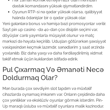
Hər zaman kömək etməyə hazır olan mehriban
dəstək komandasını yüksək qiymətləndirdim.
Oyunun RTP-si nə qədər yüksək olarsa, qalibiyyət
halında ödənişlər bir o qədər yüksək olar.
Yeni gələnlərə bonus və həmişə bəzi promosyonlar verilir.
Sayt pin up casino -də 40-dan çox disiplin seçimi var,
döyüşlər canlı yayımlarla müşayiət olunur və matç
mərkəzi də həyata keçirilib. Uduşları götürərkən şəxsiyyət
vəsiqəsindən keçmək lazımdır, sənədlərim 3 saat ərzində
yoxlanılıb. Biz daha yaxşı və daha fərdiləşdirilmiş xidmət
təklif etmək üçün kukilərdən istifadə edirik.
Pul Çıxarmaq Və Əmanəti Necə
Doldurmaq Olar?
Mən burada çox sevdiyim slot tapdım və müxtəlif
cihazlarda oynamaq imkanım var. Onların çeşidində daha
çox yeniliklər və eksklüziv oyunlar görmək istərdim. Pin-
Up maraqlı üsluba və müxtəlif oyunlara malik kazinodur.