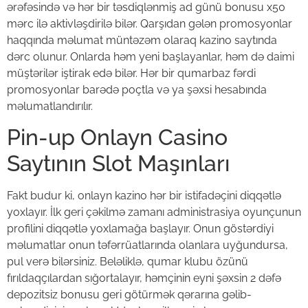
ərəfəsində və hər bir təsdiqlənmiş ad günü bonusu x50
mərc ilə aktivləşdirilə bilər. Qarşıdan gələn promosyonlar
haqqında məlumat müntəzəm olaraq kazino saytında
dərc olunur. Onlarda həm yeni başlayanlar, həm də daimi
müştərilər iştirak edə bilər. Hər bir qumarbaz fərdi
promosyonlar barədə poçtla və ya şəxsi hesabında
məlumatlandırılır.
Pin-up Onlayn Casino
Saytının Slot Maşınları
Fakt budur ki, onlayn kazino hər bir istifadəçini diqqətlə
yoxlayır. İlk geri çəkilmə zamanı administrasiya oyunçunun
profilini diqqətlə yoxlamağa başlayır. Onun göstərdiyi
məlumatlar onun təfərrüatlarında olanlara uyğundursa,
pul verə bilərsiniz. Beləliklə, qumar klubu özünü
fırıldaqçılardan sığortalayır, həmçinin eyni şəxsin 2 dəfə
depozitsiz bonusu geri götürmək qərarına gəlib-