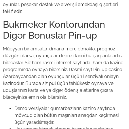
oyunlar, peşəkar dəstək və əlverişli əməkdaşlıq şərtləri
təklif edir.
Bukmeker Kontorundan
Digər Bonuslar Pin-up
Müəyyən bir əmsalla idmana mərc etməklə, proqnoz
düzgün olarsa, oyunçular depozitlərini bu çarpanla artıra
biləcəklər. Siz həm rəsmi internet saytında, həm də kazino
proqramında oynaya bilərsiniz. Rəsmi sayt Pin-up casino
Azərbaycandan olan oyunçular üçün lisenziyalı onlayn
kazinodur. Burada siz pul üçün təhlükəsiz oynaya və
uduşlarınızı karta və ya digər ödəniş alətlərinə çıxara
biləcəyinizə əmin ola bilərsiniz.
Demo versiyalar qumarbazların kazino saytında
mövcud olan bütün maşınları sınaqdan keçirməsi
üçün yaradılmışdır.