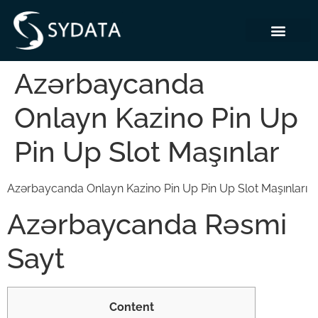
Azərbaycanda
Onlayn Kazino Pin Up
Pin Up Slot Maşınlar
Azərbaycanda Onlayn Kazino Pin Up Pin Up Slot Maşınları
Azərbaycanda Rəsmi
Sayt
Content