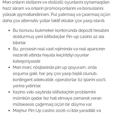
Mən onların slotlarını və stolüstü oyunlarını oynamaqdan
həzz alıram və onların promosyonlarını və bonuslarını
yüksək qiymətləndirirəm. Pul yatırmaq və çıxarmaq üçün
daha çox alternativ yollar təklif etsələr çox yaxşı olardı.
Bu bonusu bukmeker kontorunda depozit hesabını
doldurmuş yeni istifadəçilər Pin-up casino az ala
bilərlər.
Bu, prosesin real vaxt rejimində və real aparıcının
nəzarəti altında həyata keçirildiyi oyunlar
kateqoriyasıdır.
Mən mərc nöqtəsində pin up qoyuram, orda
xoşuma gəlir, hər şey çox yaxşı təşkil olunub,
kontingent adekvatdır, operatorlar öz işlərini 100%
yerinə yetirirlər.
Kazino veb-saytında istifadəçinin problemini
mümkün qədər tez həll etməyə zəmanət verən
mütəxəssis çağırmaq üçün bir düymə var.
Məşhur Pin-Up casino 2006-cı ildə yaradılıb və