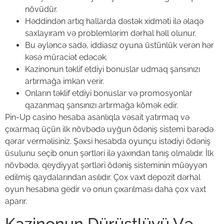
növüdür.
Həddindən artıq hallarda dəstək xidməti ilə əlaqə
saxlayıram və problemlərim dərhal həll olunur.
Bu əyləncə sadə, iddiasız oyuna üstünlük verən hər
kəsə müraciət edəcək.
Kazinonun təklif etdiyi bonuslar udmaq şansınızı
artırmağa imkan verir.
Onların təklif etdiyi bonuslar və promosyonlar
qazanmaq şansınızı artırmağa kömək edir.
Pin-Up casino hesaba asanlıqla vəsait yatırmaq və
çıxarmaq üçün ilk növbədə uyğun ödəniş sistemi barədə
qərar verməlisiniz. Şəxsi hesabda oyunçu istədiyi ödəniş
üsulunu seçib onun şərtləri ilə yaxından tanış olmalıdır. İlk
növbədə, qeydiyyat şərtləri ödəniş sisteminin müəyyən
edilmiş qaydalarından asılıdır. Çox vaxt depozit dərhal
oyun hesabına gedir və onun çıxarılması daha çox vaxt
aparır.
Kazinonun Dürüstlüyü Və