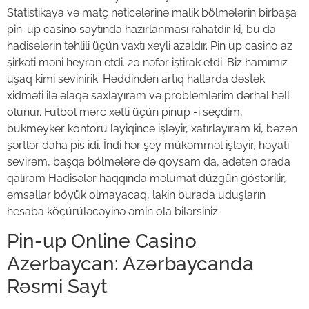
Statistikaya və matç nəticələrinə malik bölmələrin birbaşa
pin-up casino saytında hazırlanması rahatdır ki, bu da
hadisələrin təhlili üçün vaxtı xeyli azaldır. Pin up casino az
şirkəti məni heyran etdi. 20 nəfər iştirak etdi. Biz hamımız
uşaq kimi sevinirik. Həddindən artıq hallarda dəstək
xidməti ilə əlaqə saxlayıram və problemlərim dərhal həll
olunur. Futbol mərc xətti üçün pinup -i seçdim,
bukmeyker kontoru layiqincə işləyir, xatırlayıram ki, bəzən
şərtlər daha pis idi. İndi hər şey mükəmməl işləyir, həyatı
sevirəm, başqa bölmələrə də qoysam da, adətən orada
qalıram Hadisələr haqqında məlumat düzgün göstərilir,
əmsallar böyük olmayacaq, lakin burada uduşların
hesaba köçürüləcəyinə əmin ola bilərsiniz.
Pin-up Online Casino
Azerbaycan: Azərbaycanda
Rəsmi Sayt