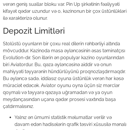
verən geniş suallar bloku var. Pin Up şirkətinin fəaliyyəti
kifayət qədər uzundur və o, kazinonun bir çox üstünlükləri
ilə xarakterizə olunur.
Depozit Limitləri
Stolüstü oyunların bir çoxu real dilerin rəhbərliyi altında
mövcuddur. Kazinoda masa əyləncəsinin əsas təminatçısı
Evolution-dır. Son illərin ən populyar kazino oyunlarından
biri Aviatordur. Bu, qəza əyləncəsinə aiddir və onun
mahiyyəti təyyarənin hündürlüyünü proqnozlaşdırmaqdır.
Bu əyləncə sadə, iddiasız oyuna üstünlük verən hər kəsə
müraciət edəcək. Aviator oyunu oyna üçün siz mərclər
qoymalı və təyyarə qəzaya uğramadan və ya oyun
meydançasından uçana qədər prosesi vaxtında başa
çatdırmalısınız.
Yalnız ən ümumi statistik məlumatlar verilir və
davam edən hadisələrin qrafik təsviri xüsusilə mənalı