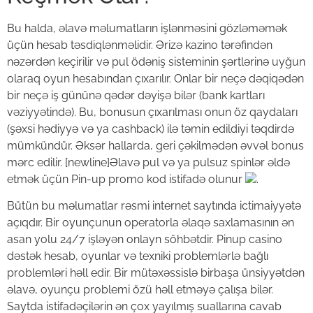
Bu halda, əlavə məlumatların işlənməsini gözləməmək
üçün hesab təsdiqlənməlidir. Ərizə kazino tərəfindən
nəzərdən keçirilir və pul ödəniş sisteminin şərtlərinə uyğun
olaraq oyun hesabından çıxarılır. Onlar bir neçə dəqiqədən
bir neçə iş gününə qədər dəyişə bilər (bank kartları
vəziyyətində). Bu, bonusun çıxarılması onun öz qaydaları
(şəxsi hədiyyə və ya cashback) ilə təmin edildiyi təqdirdə
mümkündür. Əksər hallarda, geri çəkilmədən əvvəl bonus
mərc edilir. [newline]Əlavə pul və ya pulsuz spinlər əldə
etmək üçün Pin-up promo kod istifadə olunur
.
Bütün bu məlumatlar rəsmi internet saytında ictimaiyyətə
açıqdır. Bir oyunçunun operatorla əlaqə saxlamasının ən
asan yolu 24/7 işləyən onlayn söhbətdir. Pinup casino
dəstək hesab, oyunlar və texniki problemlərlə bağlı
problemləri həll edir. Bir mütəxəssislə birbaşa ünsiyyətdən
əlavə, oyunçu problemi özü həll etməyə çalışa bilər.
Saytda istifadəçilərin ən çox yayılmış suallarına cavab