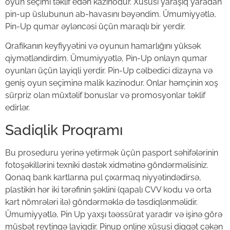
oyun seçimi təklif edən kazinodur. Xüsusi yaraşıq yaradan
pin-up üslubunun ab-havasını bəyəndim. Ümumiyyətlə,
Pin-Up qumar əyləncəsi üçün maraqlı bir yerdir.
Qrafikanın keyfiyyətini və oyunun hamarlığını yüksək
qiymətləndirdim. Ümumiyyətlə, Pin-Up onlayn qumar
oyunları üçün layiqli yerdir. Pin-Up cəlbedici dizayna və
geniş oyun seçiminə malik kazinodur. Onlar həmçinin xoş
sürpriz olan müxtəlif bonuslar və promosyonlar təklif
edirlər.
Sadiqlik Proqramı
Bu proseduru yerinə yetirmək üçün pasport səhifələrinin
fotoşəkillərini texniki dəstək xidmətinə göndərməlisiniz.
Qonaq bank kartlarına pul çıxarmaq niyyətindədirsə,
plastikin hər iki tərəfinin şəklini (qapalı CVV kodu və orta
kart nömrələri ilə) göndərməklə də təsdiqlənməlidir.
Ümumiyyətlə, Pin Up yaxşı təəssürat yaradır və işinə görə
müsbət reytinqə layiqdir. Pinup online xüsusi diqqət çəkən