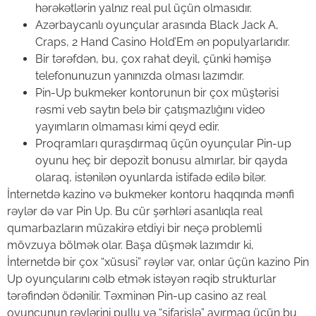
hərəkətlərin yalnız real pul üçün olmasıdır.
Azərbaycanlı oyunçular arasında Black Jack A,
Craps, 2 Hand Casino Hold’Em ən populyarlarıdır.
Bir tərəfdən, bu, çox rahat deyil, çünki həmişə
telefonunuzun yanınızda olması lazımdır.
Pin-Up bukmeker kontorunun bir çox müştərisi
rəsmi veb saytın belə bir çatışmazlığını video
yayımların olmaması kimi qeyd edir.
Proqramları quraşdırmaq üçün oyunçular Pin-up
oyunu heç bir depozit bonusu almırlar, bir qayda
olaraq, istənilən oyunlarda istifadə edilə bilər.
İnternetdə kazino və bukmeker kontoru haqqında mənfi
rəylər də var Pin Up. Bu cür şərhləri asanlıqla real
qumarbazların müzakirə etdiyi bir neçə problemli
mövzuya bölmək olar. Başa düşmək lazımdır ki,
İnternetdə bir çox “xüsusi” rəylər var, onlar üçün kazino Pin
Up oyunçularını cəlb etmək istəyən rəqib strukturlar
tərəfindən ödənilir. Təxminən Pin-up casino az real
oyunçunun rəylərini pullu və “sifarişlə” ayırmaq üçün bu