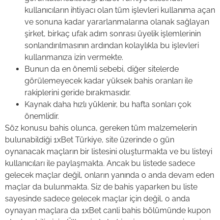
kullanıcıların ihtiyacı olan tüm işlevleri kullanıma açan
ve sonuna kadar yararlanmalarına olanak sağlayan
şirket, birkaç ufak adım sonrası üyelik işlemlerinin
sonlandırılmasının ardından kolaylıkla bu işlevleri
kullanmanıza izin vermekte.
Bunun da en önemli sebebi, diğer sitelerde
görülemeyecek kadar yüksek bahis oranları ile
rakiplerini geride bırakmasıdır.
Kaynak daha hızlı yüklenir, bu hafta sonları çok
önemlidir.
Söz konusu bahis olunca, gereken tüm malzemelerin
bulunabildiği 1xBet Türkiye, site üzerinde o gün
oynanacak maçların bir listesini oluşturmakta ve bu listeyi
kullanıcıları ile paylaşmakta. Ancak bu listede sadece
gelecek maçlar değil, onların yanında o anda devam eden
maçlar da bulunmakta. Siz de bahis yaparken bu liste
sayesinde sadece gelecek maçlar için değil, o anda
oynayan maçlara da 1xBet canli bahis bölümünde kupon