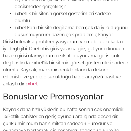
gecikmeden gerçekleşir.
1xbet’lik bir sitenin görsel gösterimleri sadece
olumlu.
1xbet kötü bir site değil ama ben çok da iyi olduğunu
düşünmüyorum bazen çok problem çıkarıyor.
Girişi bulmakta problem yaşıyorum ve mobil de o kada r
iyi değl gibi. Onebahis giriş yazınca giriş geliyor o konuda
bazen girişi ulamıyorum o sıkıntı oluyor ama gerisi çok
değil aslında. 1xbet’lik bir sitenin görsel gösterimleri sadece
olumlu. Kaynak, markanın renk tonlarında dekore
edilmiştir ve 51 dilde sunulduğu halde arayüzü basit ve
anlaşılırdır
1xbet
.
Bonuslar ve Promosyonlar
Kaynak daha hızlı yüklenir, bu hafta sonları çok önemlidir.
1xBet’lik bahisler en geniş oyuncu aralığında geçerlidir,
çünkü minimum bahis miktarı sadece 1 Euro’dur ve
oynamaya başlamak için hesabınızı sadece 10 Euro ile