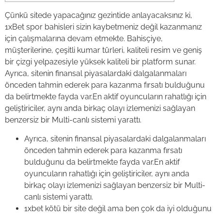
Çünkü sitede yapacağınız gezintide anlayacaksınız ki,
1xBet spor bahisleri sizin kaybetmeniz değil kazanmanız
için çalışmalarına devam etmekte. Bahisçiye,
müşterilerine, çeşitli kumar türleri, kaliteli resim ve geniş
bir çizgi yelpazesiyle yüksek kaliteli bir platform sunar.
Ayrıca, sitenin finansal piyasalardaki dalgalanmaları
önceden tahmin ederek para kazanma fırsatı bulduğunu
da belirtmekte fayda var.En aktif oyuncuların rahatlığı için
geliştiriciler, aynı anda birkaç olayı izlemenizi sağlayan
benzersiz bir Multi-canlı sistemi yarattı.
Ayrıca, sitenin finansal piyasalardaki dalgalanmaları
önceden tahmin ederek para kazanma fırsatı
bulduğunu da belirtmekte fayda var.En aktif
oyuncuların rahatlığı için geliştiriciler, aynı anda
birkaç olayı izlemenizi sağlayan benzersiz bir Multi-
canlı sistemi yarattı.
1xbet kötü bir site değil ama ben çok da iyi olduğunu