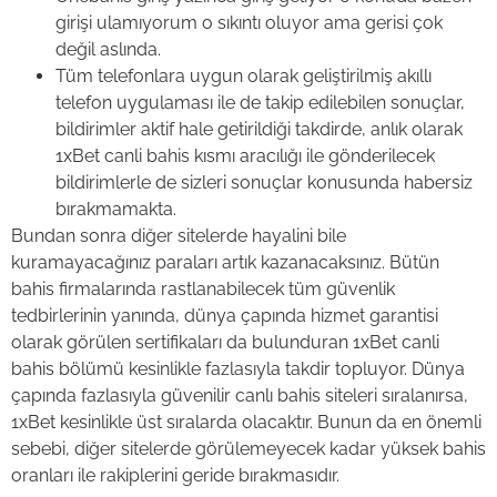
girişi ulamıyorum o sıkıntı oluyor ama gerisi çok
değil aslında.
Tüm telefonlara uygun olarak geliştirilmiş akıllı
telefon uygulaması ile de takip edilebilen sonuçlar,
bildirimler aktif hale getirildiği takdirde, anlık olarak
1xBet canli bahis kısmı aracılığı ile gönderilecek
bildirimlerle de sizleri sonuçlar konusunda habersiz
bırakmamakta.
Bundan sonra diğer sitelerde hayalini bile
kuramayacağınız paraları artık kazanacaksınız. Bütün
bahis firmalarında rastlanabilecek tüm güvenlik
tedbirlerinin yanında, dünya çapında hizmet garantisi
olarak görülen sertifikaları da bulunduran 1xBet canli
bahis bölümü kesinlikle fazlasıyla takdir topluyor. Dünya
çapında fazlasıyla güvenilir canlı bahis siteleri sıralanırsa,
1xBet kesinlikle üst sıralarda olacaktır. Bunun da en önemli
sebebi, diğer sitelerde görülemeyecek kadar yüksek bahis
oranları ile rakiplerini geride bırakmasıdır.