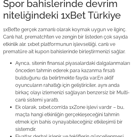
Spor bahislerinde devrim
niteliğindeki 1xBet Türkiye
1xBet’te gerçek zamanlı olarak koymak uygun ve ilginç.
Canlı hat, prematch’ten ve zengin bir listeden çok sayıda
etkinlik alır. 1xbet platformunun işlevselliği, canlı ve
prematüre ait kupon bahislerinde birleştirmenizi sağlar.
Ayrıca, sitenin finansal piyasalardaki dalgalanmaları
önceden tahmin ederek para kazanma fırsatı
bulduğunu da belirtmekte fayda var.En aktif
oyuncuların rahatlığı için geliştiriciler, aynı anda
birkaç olayı izlemenizi sağlayan benzersiz bir Multi-
canlı sistemi yarattı.
Ek olarak, 1xbet.com’da 1xZone işlevi vardır – bu,
maçta hangi etkinliğin gerçekleşeceğini tahmin
etmek için bahis oynayabileceğiniz etkileşimli bir
sistemdir.
Fiyatlar derhal işlenir ve tekliflerin güncellenmesi