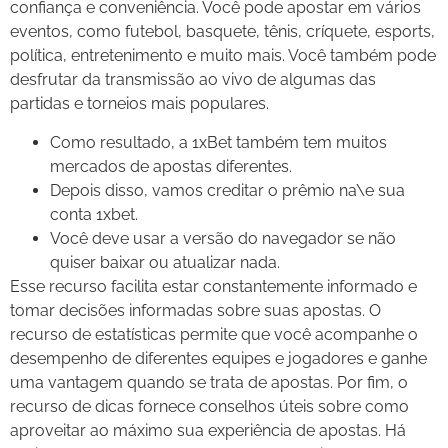
confiança e conveniência. Você pode apostar em vários
eventos, como futebol, basquete, tênis, críquete, esports,
política, entretenimento e muito mais. Você também pode
desfrutar da transmissão ao vivo de algumas das
partidas e torneios mais populares.
Como resultado, a 1xBet também tem muitos
mercados de apostas diferentes.
Depois disso, vamos creditar o prêmio na\e sua
conta 1xbet.
Você deve usar a versão do navegador se não
quiser baixar ou atualizar nada.
Esse recurso facilita estar constantemente informado e
tomar decisões informadas sobre suas apostas. O
recurso de estatísticas permite que você acompanhe o
desempenho de diferentes equipes e jogadores e ganhe
uma vantagem quando se trata de apostas. Por fim, o
recurso de dicas fornece conselhos úteis sobre como
aproveitar ao máximo sua experiência de apostas. Há