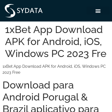
1xBet App Download
APK for Android, iOS,
Windows PC 2023 Fre
1xBet App Download APK for Android, iOS, Windows PC
2023 Free
Download para
Android Porugal &
Brazil aplicativo para