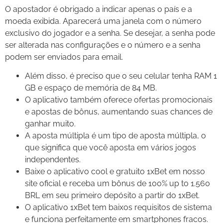
O apostador é obrigado a indicar apenas o país e a
moeda exibida. Aparecerá uma janela com o número
exclusivo do jogador e a senha. Se desejar, a senha pode
ser alterada nas configurações e o número e a senha
podem ser enviados para email.
Além disso, é preciso que o seu celular tenha RAM 1
GB e espaço de memória de 84 MB.
O aplicativo também oferece ofertas promocionais
e apostas de bônus, aumentando suas chances de
ganhar muito.
A aposta múltipla é um tipo de aposta múltipla, o
que significa que você aposta em vários jogos
independentes.
Baixe o aplicativo cool e gratuito 1xBet em nosso
site oficial e receba um bônus de 100% up to 1.560
BRL em seu primeiro depósito a partir do 1xBet.
O aplicativo 1xBet tem baixos requisitos de sistema
e funciona perfeitamente em smartphones fracos.