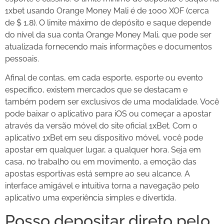
1xbet usando Orange Money Mali é de 1000 XOF (cerca
de $ 1,8). O limite máximo de depósito e saque depende
do nível da sua conta Orange Money Mali, que pode ser
atualizada fornecendo mais informações e documentos
pessoais.
Afinal de contas, em cada esporte, esporte ou evento
específico, existem mercados que se destacam e
também podem ser exclusivos de uma modalidade. Você
pode baixar o aplicativo para iOS ou começar a apostar
através da versão móvel do site oficial 1xBet. Com o
aplicativo 1xBet em seu dispositivo móvel, você pode
apostar em qualquer lugar, a qualquer hora. Seja em
casa, no trabalho ou em movimento, a emoção das
apostas esportivas está sempre ao seu alcance. A
interface amigável e intuitiva torna a navegação pelo
aplicativo uma experiência simples e divertida.
Posso depositar direto pelo