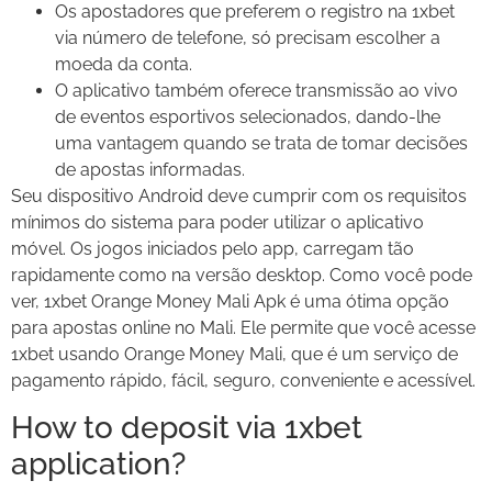
Os apostadores que preferem o registro na 1xbet
via número de telefone, só precisam escolher a
moeda da conta.
O aplicativo também oferece transmissão ao vivo
de eventos esportivos selecionados, dando-lhe
uma vantagem quando se trata de tomar decisões
de apostas informadas.
Seu dispositivo Android deve cumprir com os requisitos
mínimos do sistema para poder utilizar o aplicativo
móvel. Os jogos iniciados pelo app, carregam tão
rapidamente como na versão desktop. Como você pode
ver, 1xbet Orange Money Mali Apk é uma ótima opção
para apostas online no Mali. Ele permite que você acesse
1xbet usando Orange Money Mali, que é um serviço de
pagamento rápido, fácil, seguro, conveniente e acessível.
How to deposit via 1xbet
application?