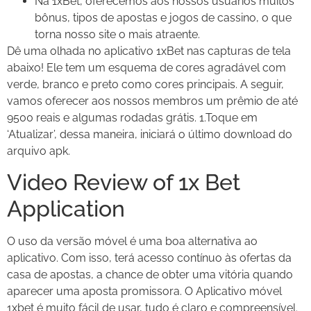
Na 1xBet, oferecemos aos nossos usuários muitos
bônus, tipos de apostas e jogos de cassino, o que
torna nosso site o mais atraente.
Dê uma olhada no aplicativo 1xBet nas capturas de tela
abaixo! Ele tem um esquema de cores agradável com
verde, branco e preto como cores principais. A seguir,
vamos oferecer aos nossos membros um prêmio de até
9500 reais e algumas rodadas grátis. 1.Toque em
‘Atualizar’, dessa maneira, iniciará o último download do
arquivo apk.
Video Review of 1x Bet
Application
O uso da versão móvel é uma boa alternativa ao
aplicativo. Com isso, terá acesso contínuo às ofertas da
casa de apostas, a chance de obter uma vitória quando
aparecer uma aposta promissora. O Aplicativo móvel
1xbet é muito fácil de usar, tudo é claro e compreensível.