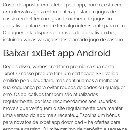
Gosto de apostar em futebol pelo app, porém, está em
um intervalo agora então tentei apostar em jogos de
cassino. 1xbet tem um grande número de jogos no
aplicativo, então sempre tem algo interessante para mim.
O pôquer está disponível através do aplicativo 1xbet,
incluindo várias variações deste amado jogo de cassino.
Baixar 1xBet app Android
Depois disso, vamos creditar o prêmio na sua conta
1xbet. O nosso produto tem um certificado SSL válido
emitido pela Сlоudflare, mas continuamos a melhorar
sua segurança para evitar roubos de dados ou qualquer
erro. Os aplicativos também são atualizados
regularmente, por isso recomendamos aos usuários
móveis que verifiquem o site regularmente para manter
uma versão do app mais recente. 4.Escolha um bônus
para novatos de 1xbet app download – há ofertas para
esporte e cassino. O limite mínimo de depósito e saque na