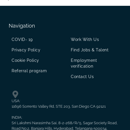
Navigation
COVID- 19
Work With Us
Privacy Policy
Find Jobs & Talent
Cookie Policy
Employment
verification
Referral program
Contact Us
USA:
11696 Sorrento Valley Rd, STE 203, San Diego CA 92121
INDIA:
Sri Lakshmi Narasimha Sai, 8-2-268/R/5, Sagar Society Road,
Road No.2, Banjara Hills, Hyderabad, Telangana 500034,