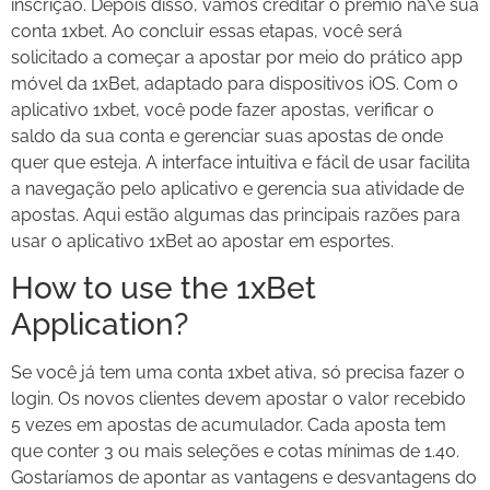
inscrição. Depois disso, vamos creditar o prêmio na\e sua
conta 1xbet. Ao concluir essas etapas, você será
solicitado a começar a apostar por meio do prático app
móvel da 1xBet, adaptado para dispositivos iOS. Com o
aplicativo 1xbet, você pode fazer apostas, verificar o
saldo da sua conta e gerenciar suas apostas de onde
quer que esteja. A interface intuitiva e fácil de usar facilita
a navegação pelo aplicativo e gerencia sua atividade de
apostas. Aqui estão algumas das principais razões para
usar o aplicativo 1xBet ao apostar em esportes.
How to use the 1xBet
Application?
Se você já tem uma conta 1xbet ativa, só precisa fazer o
login. Os novos clientes devem apostar o valor recebido
5 vezes em apostas de acumulador. Cada aposta tem
que conter 3 ou mais seleções e cotas mínimas de 1.40.
Gostaríamos de apontar as vantagens e desvantagens do