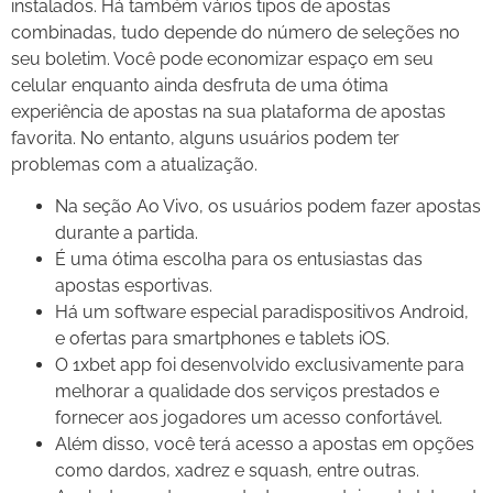
instalados. Há também vários tipos de apostas
combinadas, tudo depende do número de seleções no
seu boletim. Você pode economizar espaço em seu
celular enquanto ainda desfruta de uma ótima
experiência de apostas na sua plataforma de apostas
favorita. No entanto, alguns usuários podem ter
problemas com a atualização.
Na seção Ao Vivo, os usuários podem fazer apostas
durante a partida.
É uma ótima escolha para os entusiastas das
apostas esportivas.
Há um software especial paradispositivos Android,
e ofertas para smartphones e tablets iOS.
O 1xbet app foi desenvolvido exclusivamente para
melhorar a qualidade dos serviços prestados e
fornecer aos jogadores um acesso confortável.
Além disso, você terá acesso a apostas em opções
como dardos, xadrez e squash, entre outras.