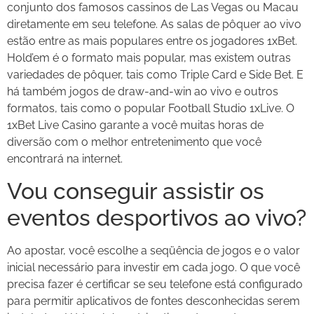
conjunto dos famosos cassinos de Las Vegas ou Macau
diretamente em seu telefone. As salas de pôquer ao vivo
estão entre as mais populares entre os jogadores 1xBet.
Hold’em é o formato mais popular, mas existem outras
variedades de pôquer, tais como Triple Card e Side Bet. E
há também jogos de draw-and-win ao vivo e outros
formatos, tais como o popular Football Studio 1xLive. O
1xBet Live Casino garante a você muitas horas de
diversão com o melhor entretenimento que você
encontrará na internet.
Vou conseguir assistir os
eventos desportivos ao vivo?
Ao apostar, você escolhe a seqüência de jogos e o valor
inicial necessário para investir em cada jogo. O que você
precisa fazer é certificar se seu telefone está configurado
para permitir aplicativos de fontes desconhecidas serem