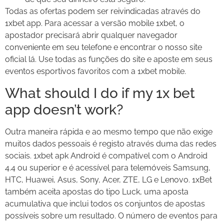
Todas as ofertas podem ser reivindicadas através do
1xbet app. Para acessar a versão mobile 1xbet, o
apostador precisará abrir qualquer navegador
conveniente em seu telefone e encontrar o nosso site
oficial lá. Use todas as funções do site e aposte em seus
eventos esportivos favoritos com a 1xbet mobile.
What should I do if my 1x bet
app doesn’t work?
Outra maneira rápida e ao mesmo tempo que não exige
muitos dados pessoais é registo através duma das redes
sociais. 1xbet apk Android é compatível com o Android
4.4 ou superior e é acessível para telemóveis Samsung,
HTC, Huawei, Asus, Sony, Acer, ZTE, LG e Lenovo. 1xBet
também aceita apostas do tipo Luck, uma aposta
acumulativa que inclui todos os conjuntos de apostas
possíveis sobre um resultado. O número de eventos para