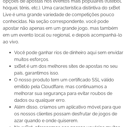
opções de apostas nos eventos mais populares (futebol,
hóquei, tênis, etc.). Uma característica distintiva do 1xBet
Live é uma grande variedade de competições pouco
conhecidas. Na seção correspondente, você pode
apostar não apenas em um grande jogo, mas também
em um evento local ou regional, e depois acompanhá-lo
ao vivo.
Você pode ganhar rios de dinheiro aqui sem envidar
muitos esforços.
1xBet é um dos melhores sites de apostas no seu
país, garantimos isso.
O nosso produto tem um certificado SSL válido
emitido pela Сlоudflare, mas continuamos a
melhorar sua segurança para evitar roubos de
dados ou qualquer erro.
Além disso, criamos um aplicativo móvel para que
os nossos clientes possam desfrutar de jogos de
azar quando e onde quiserem.