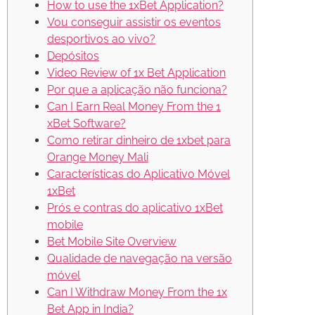
How to use the 1xBet Application?
Vou conseguir assistir os eventos
desportivos ao vivo?
Depósitos
Video Review of 1x Bet Application
Por que a aplicação não funciona?
Can I Earn Real Money From the 1
xBet Software?
Como retirar dinheiro de 1xbet para
Orange Money Mali
Características do Aplicativo Móvel
1xBet
Prós e contras do aplicativo 1xBet
mobile
Bet Mobile Site Overview
Qualidade de navegação na versão
móvel
Can I Withdraw Money From the 1x
Bet App in India?