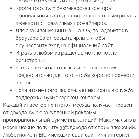
сможете обменять их на реальные деньги.
Кроме того, 1win букмекерская контора
официальный сайт даёт возможность выигрывать
джекпоты от различных провайдеров.
Для скачивания Вин Ван на iOS, понадобится в
браузере Safari создать ярлык, чтобы
осуществить вход на официальный сайт.
Играть в любом из разделов можно после
регистрации.
Что касается настольных игр, то в 1вин их
предостаточно для того, чтобы хорошо провести
время.
Если это не помогло, следует написать в службу
поддержки букмекерской конторы.
Каждый инвестор по итогам месяца получает процент
от дохода 1win с закупленной рекламы,
пропорциональный сумме инвестиций. Максимально в
месяц можно получить 33% дохода от своих вложений.
Любой клиент БК, имеющий свой сайт или интернет-