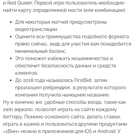
и Red Queen. Первой игре пользователь необходмо
найти карту определенной масти (или комбинации).
Для некоторых матчей предусмотрены
видеотрансляции.
Оцените все преимущества подобного формата
прямо сейчас, ведь для участия вам понадобится
минимальный баланс.
Это поможет избежать мошенничества и
обеспечит безопасность данных и средств
клиентов.
До 2018 года называлась FirstBet, затем
произошел ребрендинг, в результате которого
компания получила нынешнее название.
Ну и конечно же, удобные способы входа, такие как
1win зеркало, позволят играть на сайте каждому
беттеру. Помимо основного сайта, делать ставки,
играть в казино и пользоваться другими продуктами
«1Вин» можно в приложениях для iOS и Android. У