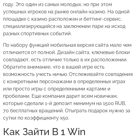
году. Это один из самых молодых, но при этом
успешных игроков на рынке онлайн-казино. На одной
площадке с казино расположен и беттинг-сервис,
специализирующийся на заключении пари на исход
разных спортивных событий.
По набору функций мобильная версия сайта мало чем
отличается от полной. Дизайн сайта, ключевые блоки
совпадают, есть отличие только в их расположении.
Обратите внимание, что в вашей игре есть
возможность учесть ничью. Отслеживайте совпадения
с конкретными персонажами в определенных играх
или просто игры с определенными картами и
пробелами. Еще компания дарит всем новичкам,
которые сделали 1-й депозит минимум на 1500 RUB,
70 бесплатных вращений. Отыграть подарок нужно за
сутки по коэффициенту х50.
Как Зайти В 1 Win