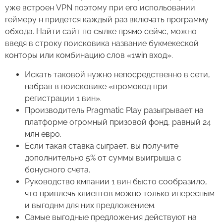
уже встроен VPN поэтому при его испольовании
геймеру н придется каждый раз включать программу
обхода. Найти сайт по сылке прямо сейчс, можно
введя в строку поисковика название букмекеской
конторы или комбинацию слов «1win вход».
Искать таковой нужно непосредственно в сети,
набрав в поисковике «промокод при
регистрации 1 вин».
Производитель Pragmatic Play разыгрывает на
платформе огромный призовой фонд, равный 24
млн евро.
Если такая ставка сыграет, вы получите
дополнительно 5% от суммы выигрыша с
бонусного счета.
Руководство кмпании 1 вин бысто сообразило,
что привлечь клиентов можно только инересным
и выгоднм для них предложением.
Самые выгодные предложения действуют на