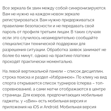
Все зеркала бк 1вин между собой синхронизируются.
Вам не нужно на каждом новом зеркале
регистрироваться. Вам нужно придерживаться
правилами безопасности и не передавать свой
пароль от профиля третьим лицам. В таких случаях
если это случилось незамедлительно сообщайте
специалистам технической поддержки для
разрешения ситуации. Обработка заявок занимает не
более 60 минут, однако на практике платежи
проходят практически моментально.
На левой вертикальной панели – список дисциплин,
строка поиска и раздел «Избранное». По клику на вид
спорта открывается список турниров (сперва – топ-
соревнования), а сами матчи отображаются в центре
страницы. Для юзеров, предпочитающих мобильные
гаджеты, у «1Вин» есть мобильная версия и
приложения на iOS и Android. Мобильная версия