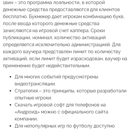
1вин – это программа лояльности, в которой
денежные средства предоставляются для клиентов
бесплатно. Букмекер дает игрокам комбинацию букв,
после ввода которого денежные средства
зачисляются на игровой счет каппера. Сроки
публикации, номинал, количество активаций
определяется исключительно администрацией. Для
каждого ваучера представлен лимит по количеству
активаций, если лимит будет израсходован, ваучер на
применение будет недействительным.
Для многих событий предусмотрены
видеотрансляции.
Стратегия – это принципы, которые разработали
опытные игроки.
Скачать игровой софт для телефонов на
«Андроид» можно с официального сайта
компании.
Для непопулярных игр по футболу доступно