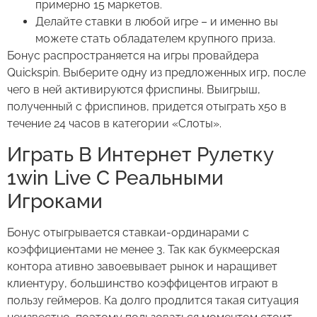
примерно 15 маркетов.
Делайте ставки в любой игре – и именно вы
можете стать обладателем крупного приза.
Бонус распространяется на игры провайдера
Quickspin. Выберите одну из предложенных игр, после
чего в ней активируются фриспины. Выигрыш,
полученный с фриспинов, придется отыграть х50 в
течение 24 часов в категории «Слоты».
Играть В Интернет Рулетку
1win Live С Реальными
Игроками
Бонус отыгрывается ставкаи-ординарами с
коэффициентами не менее 3. Так как букмеерская
контора ативно завоевывает рынок и наращивет
клиентуру, большинство коэффицентов играют в
пользу геймеров. Ка долго продлится такая ситуация