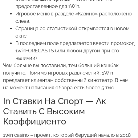
предоставленное для 1Win.
Игровое меню в разделе «Казино» расположено
слева.
Страница со статистикой открывается в новом
окне.
В последнем поле предлагается ввести промокод
1winFORECASTS (или любой другой при его
наличии).
Чем больше вы поставили, тем больший кэшбэк
получите. Помимо игровых развлечений, 1Win
предлагает клиентам собственный кинотеатр. В нем
на момент написания обзора есть более 5 тыс.
In Ставки На Спорт — Ак
Ставить С Высоким
Коэффициенто
1win casino – проект, который берущий начало в 2018