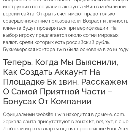
инструкцию по созданию аккаунта 1Вин в мобильной
версии сайта. Открыть счет имеют право только
совершеннолетние пользователи. Возраст и личность
клиента будут проверяться при верификации. На
выбор игроку предлагается около сотни мировых
валют, среди которых есть российский рубль.
Букмекерская контора 1win была основана в 2016 году.
Теперь, Когда Мы Выяснили,
Как Создать Аккаунт На
Площадке Бк 1вин, Расскажем
О Самой Приятной Части –
Бонусах От Компании
Официальный website 1 win находится в домене. com.
Зеркала сайта присутствуют в зонах kz, net, xyz, r, club.
Любтели играть в карты оценят простейшие Four Acec