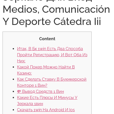
Medios, Comunicación
Y Deporte Cátedra Iii
Content
Итак, В Бк 1win Есть Два Способа
Пройти Регистрацию, И Вот Оба Из
Них:
Какой Покер Можно Найти В
Казино:
Как Сделать Ставку В Букмкерской
Конторе 1 Вин?
💸 Вывод Средств 1 Вин
Какие Есть Плюсы И Минусы У
Зеркала 1вин
Скачать 1win На Android И Ios