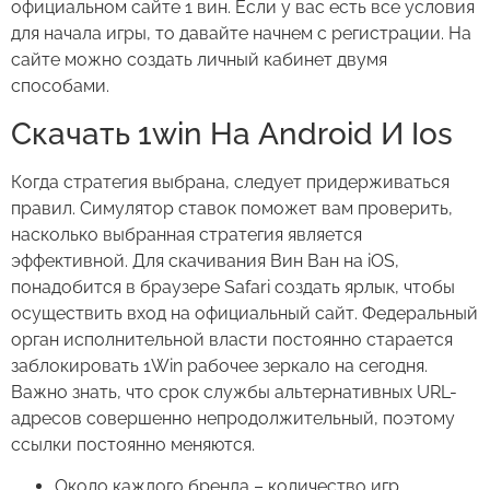
официальном сайте 1 вин. Если у вас есть все условия
для начала игры, то давайте начнем с регистрации. На
сайте можно создать личный кабинет двумя
способами.
Скачать 1win На Android И Ios
Когда стратегия выбрана, следует придерживаться
правил. Симулятор ставок поможет вам проверить,
насколько выбранная стратегия является
эффективной. Для скачивания Вин Ван на iOS,
понадобится в браузере Safari создать ярлык, чтобы
осуществить вход на официальный сайт. Федеральный
орган исполнительной власти постоянно старается
заблокировать 1Win рабочее зеркало на сегодня.
Важно знать, что срок службы альтернативных URL-
адресов совершенно непродолжительный, поэтому
ссылки постоянно меняются.
Около каждого бренда – количество игр,