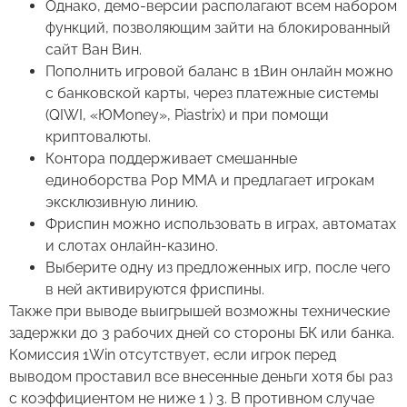
Однако, демо-версии располагают всем набором
функций, позволяющим зайти на блокированный
сайт Ван Вин.
Пополнить игровой баланс в 1Вин онлайн можно
с банковской карты, через платежные системы
(QIWI, «ЮMoney», Piastrix) и при помощи
криптовалюты.
Контора поддерживает смешанные
единоборства Pop MMA и предлагает игрокам
эксклюзивную линию.
Фриспин можно использовать в играх, автоматах
и слотах онлайн-казино.
Выберите одну из предложенных игр, после чего
в ней активируются фриспины.
Также при выводе выигрышей возможны технические
задержки до 3 рабочих дней со стороны БК или банка.
Комиссия 1Win отсутствует, если игрок перед
выводом проставил все внесенные деньги хотя бы раз
с коэффициентом не ниже 1 ) 3. В противном случае