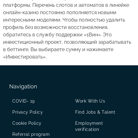
платформы. Перечень слотов и автоматов в линейке
онлайн-казино постоянно пополняется новыми
интересными моделями. Чтобы полностью удалить
профиль без возможности восстановления,
обратитесь в службу поддержки «1Вин». Это
инвестиционный проект, позволяющий зарабатывать
в беттинге. Вы выбираете сумму и нажимаете
«Инвестировать».
Navigation
COVID- 19
Work With Us
Privacy Policy
Find Jobs & Talent
Cookie Policy
Employment
verification
Referral program