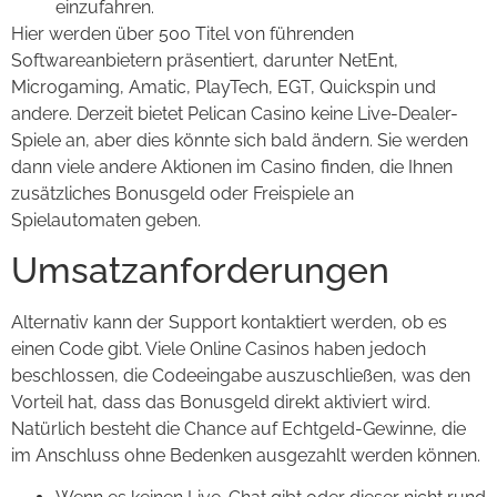
einzufahren.
Hier werden über 500 Titel von führenden
Softwareanbietern präsentiert, darunter NetEnt,
Microgaming, Amatic, PlayTech, EGT, Quickspin und
andere. Derzeit bietet Pelican Casino keine Live-Dealer-
Spiele an, aber dies könnte sich bald ändern. Sie werden
dann viele andere Aktionen im Casino finden, die Ihnen
zusätzliches Bonusgeld oder Freispiele an
Spielautomaten geben.
Umsatzanforderungen
Alternativ kann der Support kontaktiert werden, ob es
einen Code gibt. Viele Online Casinos haben jedoch
beschlossen, die Codeeingabe auszuschließen, was den
Vorteil hat, dass das Bonusgeld direkt aktiviert wird.
Natürlich besteht die Chance auf Echtgeld-Gewinne, die
im Anschluss ohne Bedenken ausgezahlt werden können.