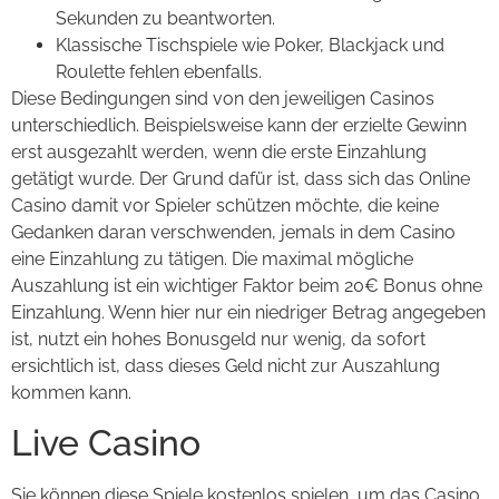
Sekunden zu beantworten.
Klassische Tischspiele wie Poker, Blackjack und
Roulette fehlen ebenfalls.
Diese Bedingungen sind von den jeweiligen Casinos
unterschiedlich. Beispielsweise kann der erzielte Gewinn
erst ausgezahlt werden, wenn die erste Einzahlung
getätigt wurde. Der Grund dafür ist, dass sich das Online
Casino damit vor Spieler schützen möchte, die keine
Gedanken daran verschwenden, jemals in dem Casino
eine Einzahlung zu tätigen. Die maximal mögliche
Auszahlung ist ein wichtiger Faktor beim 20€ Bonus ohne
Einzahlung. Wenn hier nur ein niedriger Betrag angegeben
ist, nutzt ein hohes Bonusgeld nur wenig, da sofort
ersichtlich ist, dass dieses Geld nicht zur Auszahlung
kommen kann.
Live Casino
Sie können diese Spiele kostenlos spielen, um das Casino