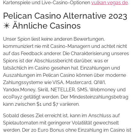
Kartenspiele und Live-Casino-Optionen
vulkan vegas de
.
Pelican Casino Alternative 2023
✴️ Ähnliche Casinos
Unser Spion liest keine anderen Bewertungen,
kommuniziert nie mit Casino-Managern und achtet nicht
auf das Feedback anderer. Die Charakterisierung unseres
Spions ist der Abschlussbericht darüber, was er
tatsächlich im Casino gesehen hat. Einzahlungen und
Auszahlungen im Pelican Casino können über moderne
Zahlungssysteme wie VISA, Mastercard, QIWI,
Yandex.Money, Skrill, NETELLER, SMS, Webmoney und
ecoPayz getätigt werden. Der Mindesteinzahlungsbetrag
kann zwischen $1 und $7 variieren.
Sobald dieses Ziel erreicht ist, kann im Anschluss auf
Spielautomaten mit geringerer Volatilität gewechselt
werden. Der 20 Euro Bonus ohne Einzahlung im Casino ist