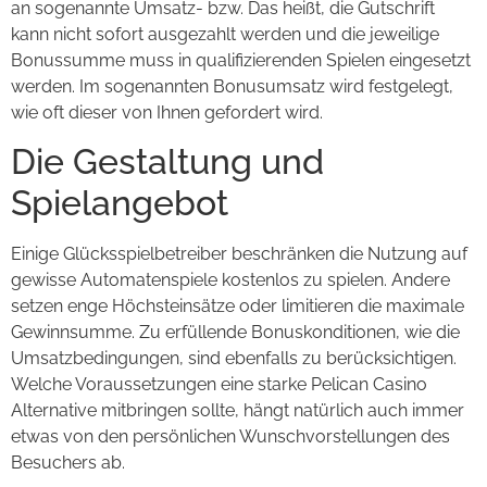
an sogenannte Umsatz- bzw. Das heißt, die Gutschrift
kann nicht sofort ausgezahlt werden und die jeweilige
Bonussumme muss in qualifizierenden Spielen eingesetzt
werden. Im sogenannten Bonusumsatz wird festgelegt,
wie oft dieser von Ihnen gefordert wird.
Die Gestaltung und
Spielangebot
Einige Glücksspielbetreiber beschränken die Nutzung auf
gewisse Automatenspiele kostenlos zu spielen. Andere
setzen enge Höchsteinsätze oder limitieren die maximale
Gewinnsumme. Zu erfüllende Bonuskonditionen, wie die
Umsatzbedingungen, sind ebenfalls zu berücksichtigen.
Welche Voraussetzungen eine starke Pelican Casino
Alternative mitbringen sollte, hängt natürlich auch immer
etwas von den persönlichen Wunschvorstellungen des
Besuchers ab.