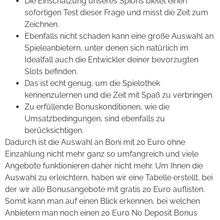
Die Einschätzung unseres Spions bietet einen
sofortigen Test dieser Frage und misst die Zeit zum
Zeichnen.
Ebenfalls nicht schaden kann eine große Auswahl an
Spieleanbietern, unter denen sich natürlich im
Idealfall auch die Entwickler deiner bevorzugten
Slots befinden.
Das ist echt genug, um die Spielothek
kennenzulernen und die Zeit mit Spaß zu verbringen.
Zu erfüllende Bonuskonditionen, wie die
Umsatzbedingungen, sind ebenfalls zu
berücksichtigen.
Dadurch ist die Auswahl an Boni mit 20 Euro ohne
Einzahlung nicht mehr ganz so umfangreich und viele
Angebote funktionieren daher nicht mehr. Um Ihnen die
Auswahl zu erleichtern, haben wir eine Tabelle erstellt, bei
der wir alle Bonusangebote mit gratis 20 Euro auflisten.
Somit kann man auf einen Blick erkennen, bei welchen
Anbietern man noch einen 20 Euro No Deposit Bonus