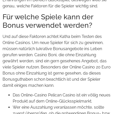
genau, welche Faktoren für die Spieler wichtig sind.
Für welche Spiele kann der
Bonus verwendet werden?
Und auf diese Faktoren achtet Katha beim Testen des
Online Casinos. Um neue Spieler für sich zu gewinnen,
müssen natürlich lukrative Bonusangebote ins Leben
gerufen werden. Casino Boni, die ohne Einzahlung
gewährt werden, sind ein gern gesehenes Angebot, das
viele Spieler nutzen. Besonders der Online Casino 20 Euro
Bonus ohne Einzahlung ist gerne gesehen, da dieses
Bonusguthaben schon beachtlich ist und der Spieler
damit einiges machen kann.
Das Online-Casino Pelican Casino ist ein völlig neues
Produkt auf dem Online-Glücksspielmarkt.
Wer eine Auszahlung veranlassen möchte, sollte
zuerst überprüfen, ob die notwendigen Bonus- bzw.