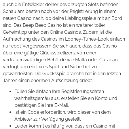
auch die Entwickler deiner bevorzugten Slots befinden.
Schau am besten noch vor der Registrierung in einem
neuen Casino nach, ob deine Lieblingsspiele mit an Bord
sind. Das Beep Beep Casino ist ein weiterer toller
Geheimtipp unter den Online Casinos. Zudem ist die
Aufmachung des Casinos im Looney-Tunes-Look einfach
nur cool. Vergewissern Sie sich auch, dass das Casino
über eine gültige Glücksspiellizenz von einer
vertrauenswürdigen Behörde wie Malta oder Curacao
verfügt, um ein faires Spiel und Sicherheit zu
gewährleisten. Die Glücksspielbranche hat in den letzten
Jahren einen enormen Aufschwung erlebt.
Füllen Sie einfach Ihre Registrierungsdaten
wahrheitsgemäß aus, erstellen Sie ein Konto und
bestätigen Sie Ihre E-Mail.
Ist ein Code erforderlich, wird dieser von dem
Anbieter zur Verfügung gestellt.
Leider kommt es häufig vor, dass ein Casino mit