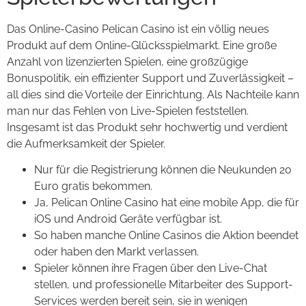
Das Online-Casino Pelican Casino ist ein völlig neues
Produkt auf dem Online-Glücksspielmarkt. Eine große
Anzahl von lizenzierten Spielen, eine großzügige
Bonuspolitik, ein effizienter Support und Zuverlässigkeit –
all dies sind die Vorteile der Einrichtung. Als Nachteile kann
man nur das Fehlen von Live-Spielen feststellen.
Insgesamt ist das Produkt sehr hochwertig und verdient
die Aufmerksamkeit der Spieler.
Nur für die Registrierung können die Neukunden 20
Euro gratis bekommen.
Ja, Pelican Online Casino hat eine mobile App, die für
iOS und Android Geräte verfügbar ist.
So haben manche Online Casinos die Aktion beendet
oder haben den Markt verlassen.
Spieler können ihre Fragen über den Live-Chat
stellen, und professionelle Mitarbeiter des Support-
Services werden bereit sein, sie in wenigen