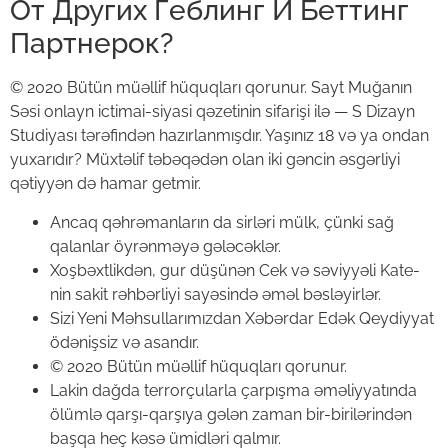
От Других Геблинг И Беттинг
Партнерок?
© 2020 Bütün müəllif hüquqları qorunur. Sayt Muğanın
Səsi onlayn ictimai-siyasi qəzetinin sifarişi ilə — S Dizayn
Studiyası tərəfindən hazırlanmışdır. Yaşınız 18 və ya ondan
yuxarıdır? ⁣Müxtəlif təbəqədən olan iki gəncin əsgərliyi
qətiyyən də hamar getmir.
Ancaq qəhrəmanların da sirləri mülk, çünki sağ
qalanlar öyrənməyə gələcəklər.
Xoşbəxtlikdən, gur düşünən Cek və səviyyəli Kate-
nin sakit rəhbərliyi sayəsində əməl bəsləyirlər.
Sizi Yeni Məhsullarımızdan Xəbərdar Edək Qeydiyyat
ödənişsiz və asandır.
© 2020 Bütün müəllif hüquqları qorunur.
Lakin dağda terrorçularla çarpışma əməliyyatında
ölümlə qarşı-qarşıya gələn zaman bir-birilərindən
başqa heç kəsə ümidləri qalmır.