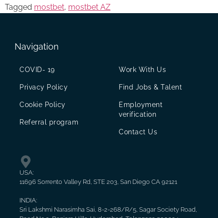
Tagged
mostbet
,
mostbet AZ
Navigation
COVID- 19
Work With Us
Privacy Policy
Find Jobs & Talent
Cookie Policy
Employment
verification
Referral program
Contact Us
USA:
11696 Sorrento Valley Rd, STE 203, San Diego CA 92121
INDIA:
Sri Lakshmi Narasimha Sai, 8-2-268/R/5, Sagar Society Road,