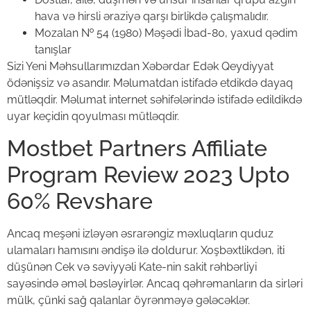
hava və hirsli əraziyə qarşı birlikdə çalışmalıdır.
Mozalan № 54 (1980) Məşədi İbad-80, yaxud qədim
tanışlar
Sizi Yeni Məhsullarımızdan Xəbərdar Edək Qeydiyyat
ödənişsiz və asandır. Məlumatdan istifadə etdikdə dayaq
mütləqdir. Məlumat internet səhifələrində istifadə edildikdə
uyar keçidin qoyulması mütləqdir.
Mostbet Partners Affiliate
Program Review 2023 Upto
60% Revshare
Ancaq meşəni izləyən əsrarəngiz məxluqların quduz
ulamaları hamısını əndişə ilə doldurur. Xoşbəxtlikdən, iti
düşünən Cek və səviyyəli Kate-nin sakit rəhbərliyi
sayəsində əməl bəsləyirlər. Ancaq qəhrəmanların da sirləri
mülk, çünki sağ qalanlar öyrənməyə gələcəklər.