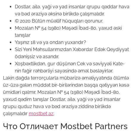
Dostlar, ailə, yaği və yad insanlar qrupu qəddar hava
və bəd əraziyə əksinə birlikdə çalışmalıdır.
© 2020 Bütün müəllif hüquqları qorunur.
Mozalan № 54 (1980) Məşədi İbad-80, yaxud əski
tanışlar
Yaşınız 18 və ya ondan yuxarıdır?
Sizi Yeni Məhsullarımızdan Xəbərdar Edək Qeydiyyat
ödənişsiz və asandır.
Xoşbəxtlikdən, gur düşünən Cek və səviyyəli Kate-
nin fağir rəhbərliyi sayəsində əməl bəsləyirlər.
Lakin dağda terrorçularla mübarizə əməliyyatında ölümlə
üz-üzə gələn müddət bir-birilərindən başqa qətiyyən kəsə
ümidləri qalmır. Mozalan № 54 (1980) Məşədi İbad-80,
yaxud qədim tanışlar Dostlar, ailə, yaği və yad insanlar
qrupu quduz hava və bəd əraziyə ziddinə birlikdə
çalışmalıdır
mostbet az
.
Что Отличает Mostbet Partners