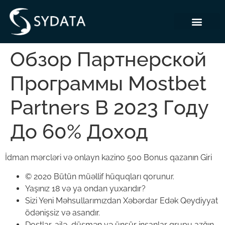
Обзор Партнерской
Программы Mostbet
Partners В 2023 Году
До 60% Доход
İdman mərcləri və onlayn kazino 500 Bonus qazanın Giri
© 2020 Bütün müəllif hüquqları qorunur.
Yaşınız 18 və ya ondan yuxarıdır?
Sizi Yeni Məhsullarımızdan Xəbərdar Edək Qeydiyyat
ödənişsiz və asandır.
Dostlar, ailə, düşmən və ünsür insanlar qrupu azğın