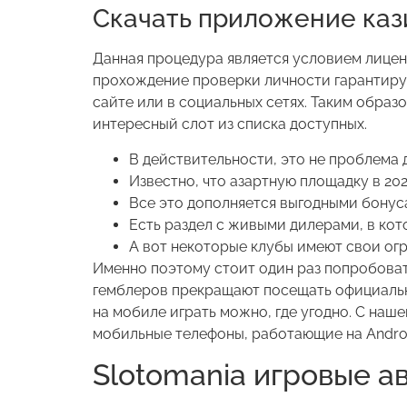
Скачать приложение каз
Данная процедура является условием лицен
прохождение проверки личности гарантируе
сайте или в социальных сетях. Таким образ
интересный слот из списка доступных.
В действительности, это не проблема д
Известно, что азартную площадку в 20
Все это дополняется выгодными бонуса
Есть раздел с живыми дилерами, в ко
А вот некоторые клубы имеют свои огр
Именно поэтому стоит один раз попробоват
гемблеров прекращают посещать официальны
на мобиле играть можно, где угодно. С наш
мобильные телефоны, работающие на Androi
Slotomania игровые а