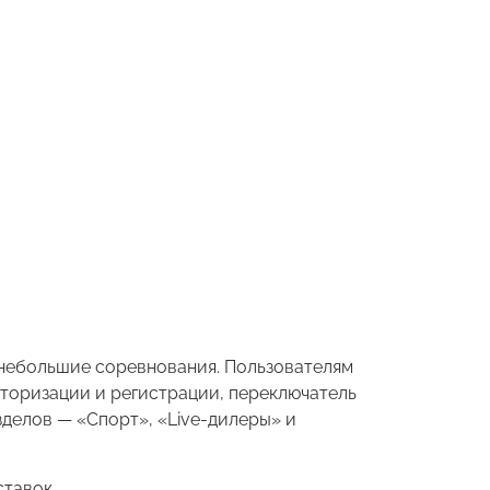
 небольшие соревнования. Пользователям
авторизации и регистрации, переключатель
делов — «Спорт», «Live-дилеры» и
тавок.