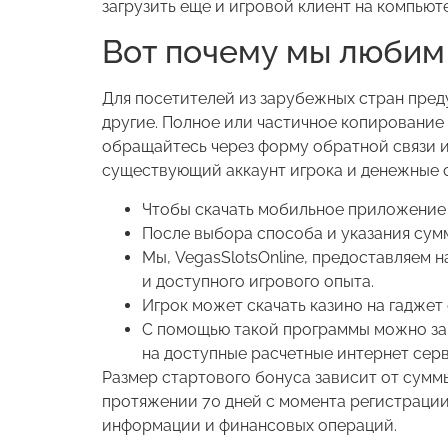
загрузить еще и игровой клиент на компьют
Вот почему мы любим
Для посетителей из зарубежных стран преду
другие. Полное или частичное копирование
обращайтесь через форму обратной связи и
существующий аккаунт игрока и денежные 
Чтобы скачать мобильное приложение к
После выбора способа и указания сум
Мы, VegasSlotsOnline, предоставляем 
и доступного игрового опыта.
Игрок может скачать казино на гаджет 
С помощью такой программы можно зап
на доступные расчетные интернет сер
Размер стартового бонуса зависит от сумм
протяжении 70 дней с момента регистраци
информации и финансовых операций.