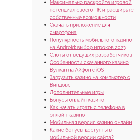
Максимально раскройте игровой
потенциал своего ПК и расширьте
собственные возможности
Скачать приложение для
смартфона
Популярность мобильного казино
на Android: выбор игроков 2023
Слоты от ведущих разработчиков
Особенности скачанного казино
Вулкан на Айфон с iOS
Загрузить казино на компьютер с
Виндовс
Дополнительные игры
Бонусы онлайн казино
Как начать играть с телефона в
онлайн казино
Мобильная версия казино онлайн
Какие бонусы доступны в
мобильной версии сайта?