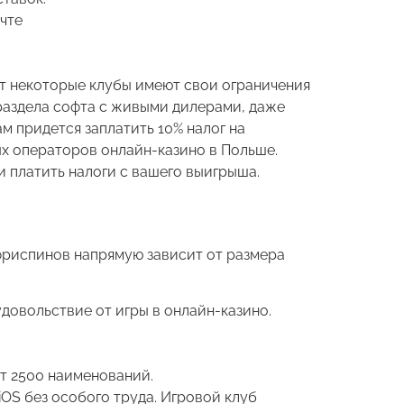
чте
от некоторые клубы имеют свои ограничения
 раздела софта с живыми дилерами, даже
ам придется заплатить 10% налог на
ых операторов онлайн-казино в Польше.
и платить налоги с вашего выигрыша.
 фриспинов напрямую зависит от размера
довольствие от игры в онлайн-казино.
т 2500 наименований.
OS без особого труда. Игровой клуб